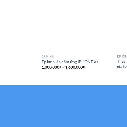
ÉP KÍNH
ÉP KÍ
Thay 
Ép kính, ép cảm ứng IPHONE Xs
giá tố
Khoảng
1.000.000
₫
–
1.600.000
₫
giá:
từ
1.000.000₫
đến
1.600.000₫