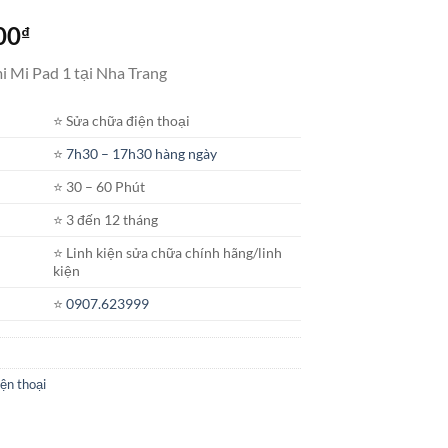
Khoảng
00
₫
giá:
i Mi Pad 1 tại Nha Trang
từ
650.000₫
⭐️ Sửa chữa điện thoại
đến
1.450.000₫
⭐️
7h30 – 17h30 hàng ngày
⭐️ 30 – 60 Phút
⭐️ 3 đến 12 tháng
⭐️ Linh kiện sửa chữa chính hãng/linh
kiện
⭐️
0907.623999
ện thoại