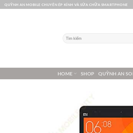
Bỏ
QUỲNH AN MOBILE CHUYÊN ÉP KÍNH VÀ SỬA CHỮA SMARTPHONE
qua
nội
dung
Tìm
kiếm:
HOME
SHOP
QUỲNH AN SO