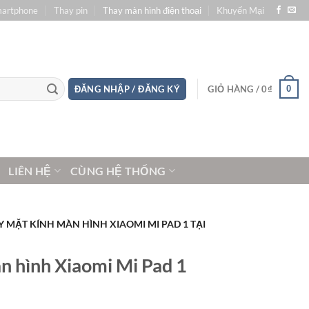
martphone
Thay pin
Thay màn hình điện thoại
Khuyến Mại
0
ĐĂNG NHẬP / ĐĂNG KÝ
GIỎ HÀNG /
0
₫
LIÊN HỆ
CÙNG HỆ THỐNG
Y MẶT KÍNH MÀN HÌNH XIAOMI MI PAD 1 TẠI
n hình Xiaomi Mi Pad 1