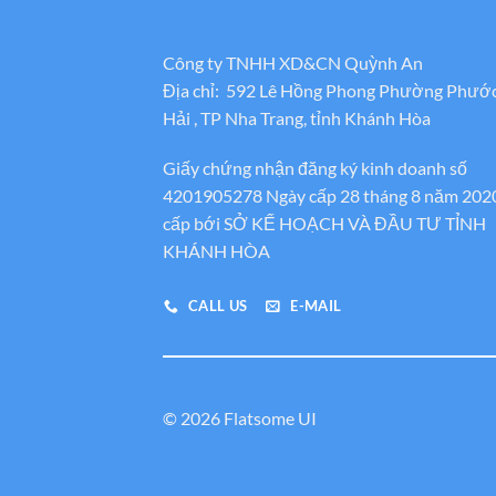
Công ty TNHH XD&CN Quỳnh An
Địa chỉ: 592 Lê Hồng Phong Phường Phướ
Hải , TP Nha Trang, tỉnh Khánh Hòa
Giấy chứng nhận đăng ký kinh doanh số
4201905278 Ngày cấp 28 tháng 8 năm 202
cấp bới SỞ KẾ HOẠCH VÀ ĐẦU TƯ TỈNH
KHÁNH HÒA
CALL US
E-MAIL
© 2026 Flatsome UI