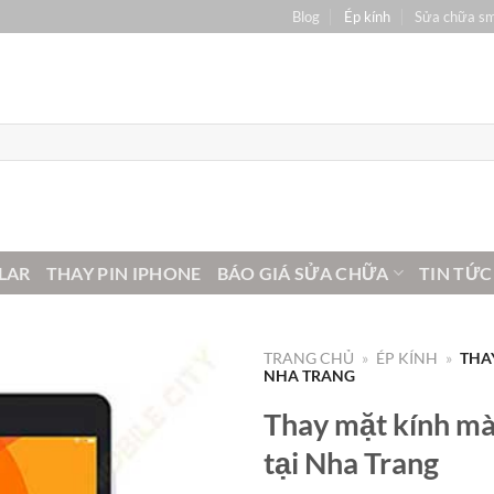
Blog
Ép kính
Sửa chữa s
LAR
THAY PIN IPHONE
BÁO GIÁ SỬA CHỮA
TIN TỨC
TRANG CHỦ
»
ÉP KÍNH
»
THA
NHA TRANG
Thay mặt kính mà
tại Nha Trang