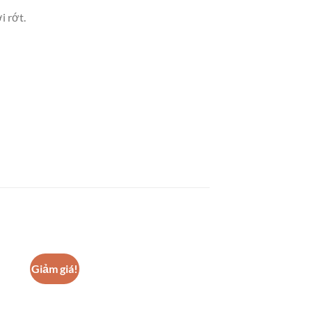
i rớt.
Giảm giá!