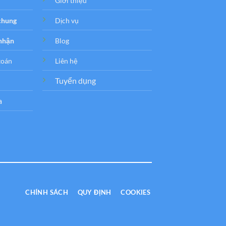
Giới thiệu
 chung
Dịch vụ
 nhận
Blog
toán
Liên hệ
Tuyển dụng
a
CHÍNH SÁCH
QUY ĐỊNH
COOKIES