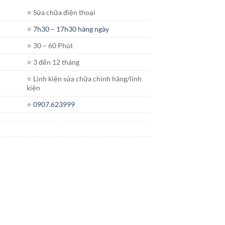
hiện
⭐️ Sửa chữa điện thoại
tại
.
là:
⭐️
7h30 – 17h30 hàng ngày
450.000₫.
⭐️ 30 – 60 Phút
⭐️ 3 đến 12 tháng
⭐️ Linh kiện sửa chữa chính hãng/linh
kiện
⭐️
0907.623999