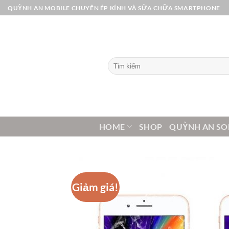
Bỏ
QUỲNH AN MOBILE CHUYÊN ÉP KÍNH VÀ SỬA CHỮA SMARTPHONE
qua
nội
dung
Tìm
kiếm:
HOME
SHOP
QUỲNH AN SO
Giảm giá!