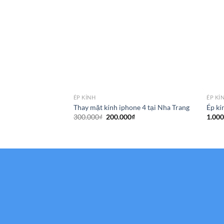
ÉP KÍNH
ÉP KÍ
Thay mặt kính iphone 4 tại Nha Trang
Ép kí
Giá
Giá
300.000
₫
200.000
₫
1.000
gốc
hiện
là:
tại
300.000₫.
là:
200.000₫.