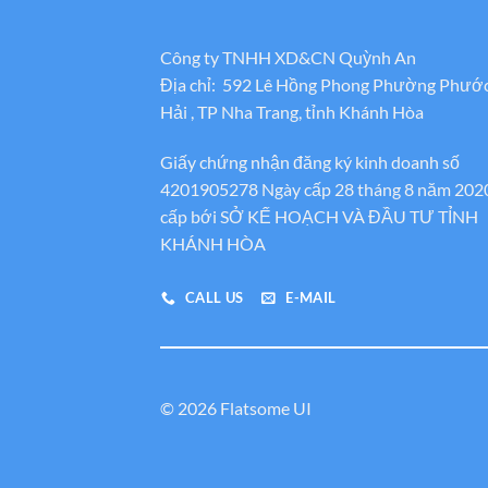
Công ty TNHH XD&CN Quỳnh An
Địa chỉ: 592 Lê Hồng Phong Phường Phướ
Hải , TP Nha Trang, tỉnh Khánh Hòa
Giấy chứng nhận đăng ký kinh doanh số
4201905278 Ngày cấp 28 tháng 8 năm 202
cấp bới SỞ KẾ HOẠCH VÀ ĐẦU TƯ TỈNH
KHÁNH HÒA
CALL US
E-MAIL
© 2026 Flatsome UI