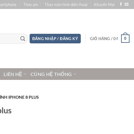
martphone
Thay pin
Thay màn hình điện thoại
Khuyến Mại
0
ĐĂNG NHẬP / ĐĂNG KÝ
GIỎ HÀNG /
0
₫
LIÊN HỆ
CÙNG HỆ THỐNG
ÍNH IPHONE 8 PLUS
plus
Giá