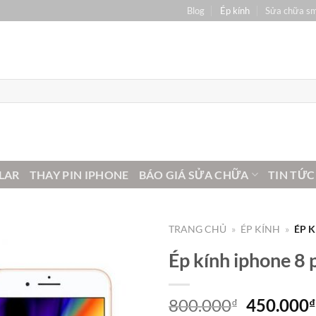
Blog
Ép kính
Sửa chữa s
LAR
THAY PIN IPHONE
BÁO GIÁ SỬA CHỮA
TIN TỨC
TRANG CHỦ
»
ÉP KÍNH
»
ÉP K
Ép kính iphone 8 
Giá
800.000
450.000
₫
₫