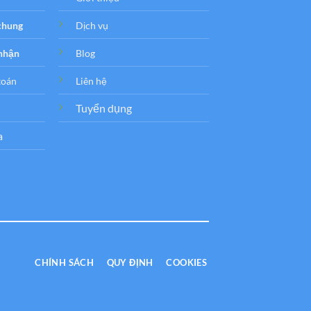
 chung
Dịch vụ
 nhận
Blog
toán
Liên hệ
Tuyển dụng
a
CHÍNH SÁCH
QUY ĐỊNH
COOKIES