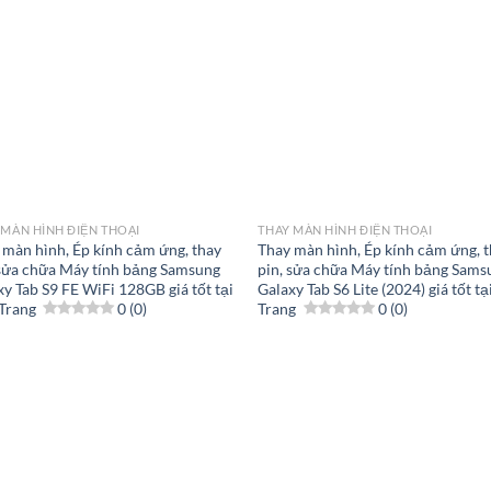
 MÀN HÌNH ĐIỆN THOẠI
THAY MÀN HÌNH ĐIỆN THOẠI
 màn hình, Ép kính cảm ứng, thay
Thay màn hình, Ép kính cảm ứng, 
 sửa chữa Máy tính bảng Samsung
pin, sửa chữa Máy tính bảng Sams
xy Tab S9 FE WiFi 128GB giá tốt tại
Galaxy Tab S6 Lite (2024) giá tốt t
Trang
0 (0)
Trang
0 (0)