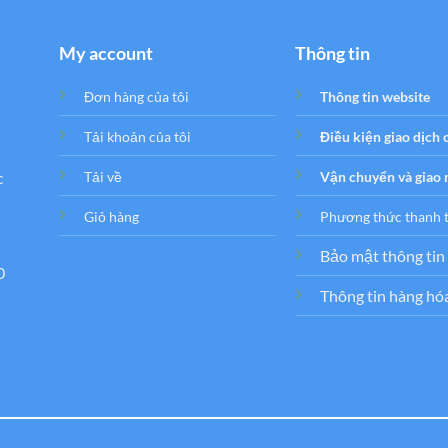
My account
Thông tin
Đơn hàng của tôi
Thông tin website
Tải khoản của tôi
Điều kiện giao dịch
c
Tải về
Vận chuyển và giao
Giỏ hàng
Phương thức thanh 
Bảo mật thông tin
0
Thông tin hàng hó