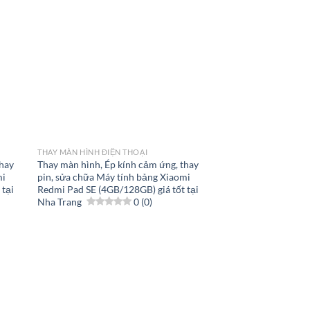
THAY MÀN HÌNH ĐIỆN THOẠI
thay
Thay màn hình, Ép kính cảm ứng, thay
mi
pin, sửa chữa Máy tính bảng Xiaomi
 tại
Redmi Pad SE (4GB/128GB) giá tốt tại
Nha Trang
0 (0)