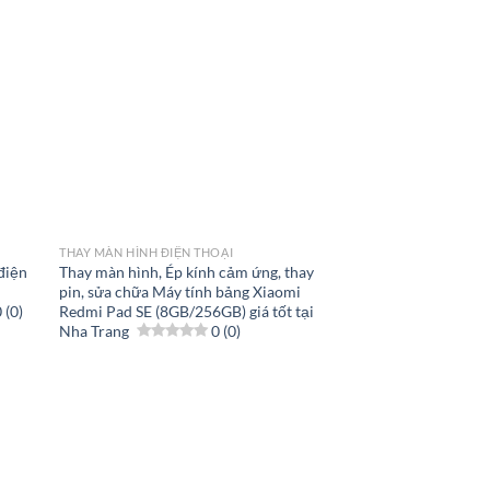
THAY MÀN HÌNH ĐIỆN THOẠI
 điện
Thay màn hình, Ép kính cảm ứng, thay
pin, sửa chữa Máy tính bảng Xiaomi
 (0)
Redmi Pad SE (8GB/256GB) giá tốt tại
Nha Trang
0 (0)