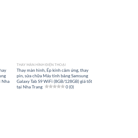
THAY MÀN HÌNH ĐIỆN THOẠI
thay
Thay màn hình, Ép kính cảm ứng, thay
ung
pin, sửa chữa Máy tính bảng Samsung
ại Nha
Galaxy Tab S9 WiFi (8GB/128GB) giá tốt
tại Nha Trang
0 (0)