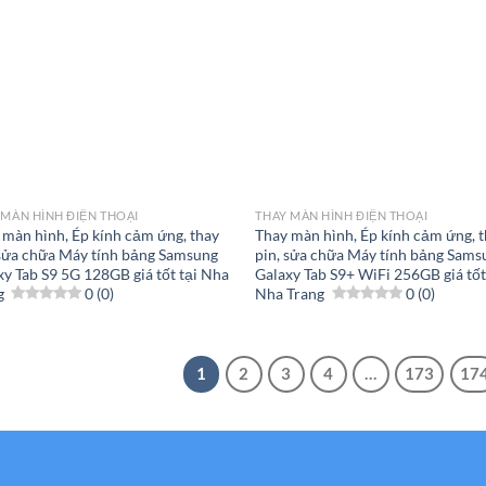
 MÀN HÌNH ĐIỆN THOẠI
THAY MÀN HÌNH ĐIỆN THOẠI
 màn hình, Ép kính cảm ứng, thay
Thay màn hình, Ép kính cảm ứng, 
 sửa chữa Máy tính bảng Samsung
pin, sửa chữa Máy tính bảng Sams
xy Tab S9 5G 128GB giá tốt tại Nha
Galaxy Tab S9+ WiFi 256GB giá tốt
g
0 (0)
Nha Trang
0 (0)
1
2
3
4
…
173
17