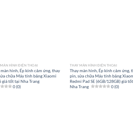
 MÀN HÌNH ĐIỆN THOẠI
THAY MÀN HÌNH ĐIỆN THOẠI
 màn hình, Ép kính cảm ứng, thay
Thay màn hình, Ép kính cảm ứng, 
 sửa chữa Máy tính bảng Xiaomi
pin, sửa chữa Máy tính bảng Xiao
 giá tốt tại Nha Trang
Redmi Pad SE (6GB/128GB) giá tốt
0 (0)
Nha Trang
0 (0)