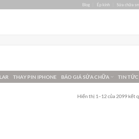
Blog
Ép kính
Sửa chữa s
LAR
THAY PIN IPHONE
BÁO GIÁ SỬA CHỮA
TIN TỨC
Hiển thị 1–12 của 2099 kết 