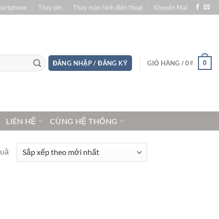
martphone
Thay pin
Thay màn hình điện thoại
Khuyến Mại
0
ĐĂNG NHẬP / ĐĂNG KÝ
GIỎ HÀNG /
0
₫
LIÊN HỆ
CÙNG HỆ THỐNG
quả