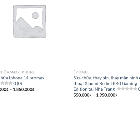
CHỮA SMARTPHONE
ÉP KÍNH
chữa iphone 14 promax
Sửa chữa, thay pin, thay màn hình
0 (0)
thoại Xiaomi Redmi K40 Gaming
Edition tại Nha Trang
0
Khoảng
000
₫
–
1.850.000
₫
giá:
Khoảng
550.000
₫
–
1.950.000
₫
từ
giá:
600.000₫
từ
đến
550.000₫
1.850.000₫
đến
1.950.000₫