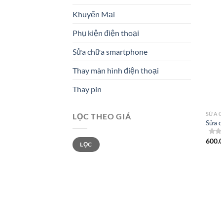
Khuyến Mại
Phụ kiện điện thoại
Sửa chữa smartphone
Thay màn hình điện thoại
Thay pin
SỬA 
LỌC THEO GIÁ
Sửa 
Giá
Giá
600.
LỌC
tối
tối
thiểu
đa