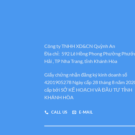
Công ty TNHH XD&CN Quỳnh An
Địa chỉ: 592 Lê Hồng Phong Phường Phướ
Hải , TP Nha Trang, tỉnh Khánh Hòa
Giấy chứng nhận đăng ký kinh doanh số
4201905278 Ngày cấp 28 tháng 8 năm 202
cấp bới SỞ KẾ HOẠCH VÀ ĐẦU TƯ TỈNH
KHÁNH HÒA
CALL US
E-MAIL