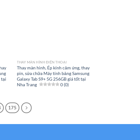
THAY MÀN HÌNH ĐIỆN THOẠI
thay
Thay màn hình, Ép kính cảm ứng, thay
ung
pin, sửa chữa Máy tính bảng Samsung
 tại
Galaxy Tab S9+ 5G 256GB giá tốt tại
Nha Trang
0 (0)
4
175