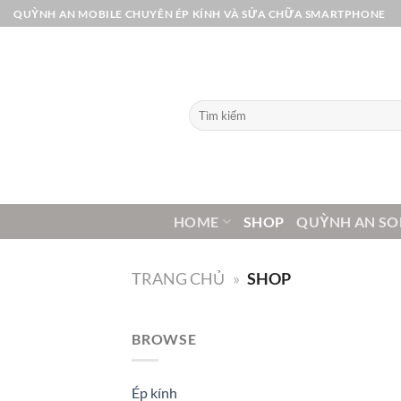
Bỏ
QUỲNH AN MOBILE CHUYÊN ÉP KÍNH VÀ SỬA CHỮA SMARTPHONE
qua
nội
dung
Tìm
kiếm:
HOME
SHOP
QUỲNH AN SO
TRANG CHỦ
»
SHOP
BROWSE
Ép kính