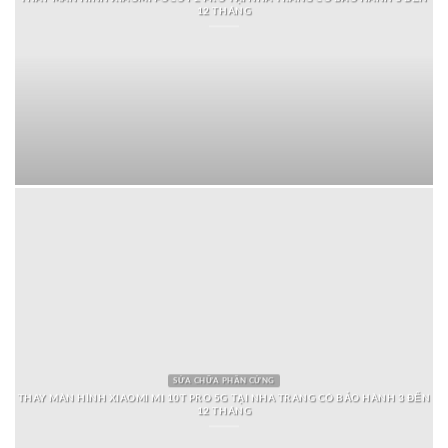
12 THÁNG
SỬA CHỮA PHẦN CỨNG
THAY MÀN HÌNH XIAOMI MI 10T PRO 5G TẠI NHA TRANG CÓ BẢO HÀNH 3 ĐẾN
12 THÁNG