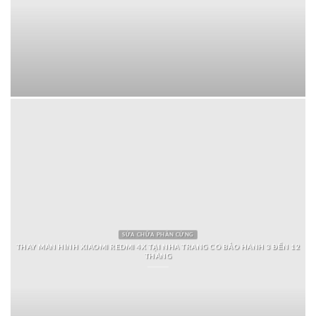
SỬA CHỮA PHẦN CỨNG
THAY MÀN HÌNH XIAOMI REDMI 4X TẠI NHA TRANG CÓ BẢO HÀNH 3 ĐẾN 12
THÁNG