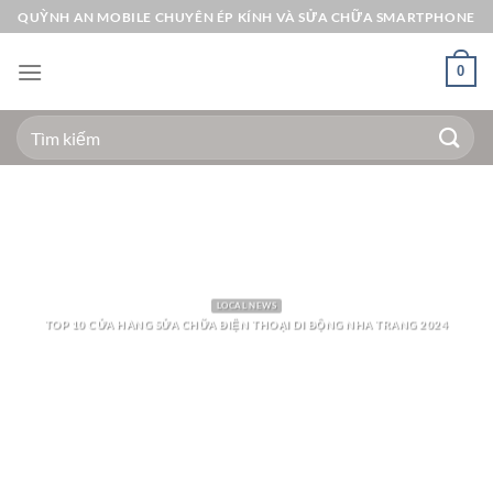
Bỏ
QUỲNH AN MOBILE CHUYÊN ÉP KÍNH VÀ SỬA CHỮA SMARTPHONE
qua
nội
0
dung
Tìm
kiếm:
LOCAL NEWS
TOP 10 CỬA HÀNG SỬA CHỮA ĐIỆN THOẠI DI ĐỘNG NHA TRANG 2024