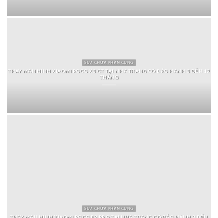
SỬA CHỮA PHẦN CỨNG
THAY MÀN HÌNH XIAOMI POCO X3 GT TẠI NHA TRANG CÓ BẢO HÀNH 3 ĐẾN 12
THÁNG
SỬA CHỮA PHẦN CỨNG
THAY MÀN HÌNH XIAOMI POCO F2 PRO TẠI NHA TRANG CÓ BẢO HÀNH 3 ĐẾN