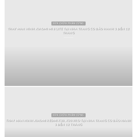
SỬA CHỮA PHẦN CỨNG
THAY MÀN HÌNH XIAOMI MI 8 LITE TẠI NHA TRANG CÓ BẢO HÀNH 3 ĐẾN 12
THÁNG
SỬA CHỮA PHẦN CỨNG
THAY MÀN HÌNH XIAOMI REDMI K30, K30 PRO TẠI NHA TRANG CÓ BẢO HÀNH
3 ĐẾN 12 THÁNG