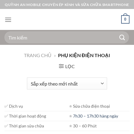
Bỏ
QUỲNH AN MOBILE CHUYÊN ÉP KÍNH VÀ SỬA CHỮA SMARTPHONE
qua
nội
0
dung
Tìm
kiếm:
TRANG CHỦ
»
PHỤ KIỆN ĐIỆN THOẠI
LỌC
✅ Dịch vụ
⭐️ Sửa chữa điện thoại
✅ Thời gian hoạt động
⭐️
7h30 – 17h30 hàng ngày
✅ Thời gian sửa chữa
⭐️ 30 – 60 Phút