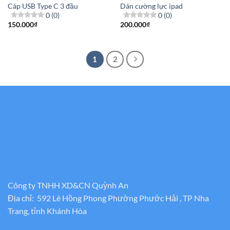
Cáp USB Type C 3 đầu
Dán cường lực ipad
0 (0)
0 (0)
150.000
₫
200.000
₫
1
2
Công ty TNHH XD&CN Quỳnh An
Địa chỉ: 592 Lê Hồng Phong Phường Phước Hải , TP Nha
Trang, tỉnh Khánh Hòa