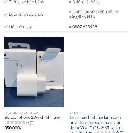
✅ Thời gian bảo hành
⭐️ 3 đến 12 tháng
⭐️ Linh kiện sửa chữa chính
✅ Loại hình sửa chữa
hãng/linh kiện
✅ Liên hệ ngay
⭐️
0907.623999
PHỤ KIỆN ĐIỆN THOẠI
ÉP KÍNH
Bộ sạc iphone 20w chính hãng
Thay màn hình, Ép kính cảm
0 (0)
ứng, thay pin, sửa chữa Điện
thoại Vivo Y91C 2020 giá tốt
350.000
₫
tại Nha Trang
0 (0)