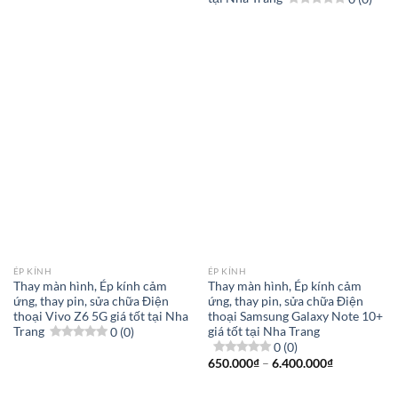
ÉP KÍNH
ÉP KÍNH
Thay màn hình, Ép kính cảm
Thay màn hình, Ép kính cảm
ứng, thay pin, sửa chữa Điện
ứng, thay pin, sửa chữa Điện
thoại Vivo Z6 5G giá tốt tại Nha
thoại Samsung Galaxy Note 10+
Trang
0 (0)
giá tốt tại Nha Trang
0 (0)
Khoảng
650.000
₫
–
6.400.000
₫
giá:
từ
650.000₫