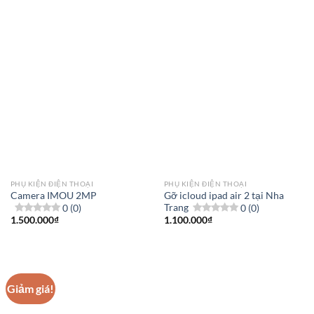
đến
6.400.000₫
PHỤ KIỆN ĐIỆN THOẠI
PHỤ KIỆN ĐIỆN THOẠI
Camera IMOU 2MP
Gỡ icloud ipad air 2 tại Nha
0 (0)
Trang
0 (0)
1.500.000
₫
1.100.000
₫
Giảm giá!