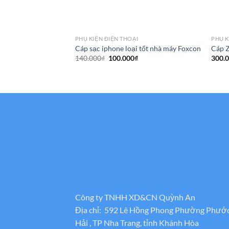
PHỤ KIỆN ĐIỆN THOẠI
PHỤ K
Cáp sạc iphone loại tốt nhà máy Foxcon
Cáp Z
Giá
Giá
140.000
₫
100.000
₫
300.
gốc
hiện
là:
tại
140.000₫.
là:
100.000₫.
Công ty TNHH XD&CN Quỳnh An
Địa chỉ: 592 Lê Hồng Phong Phường Phướ
Hải , TP Nha Trang, tỉnh Khánh Hòa