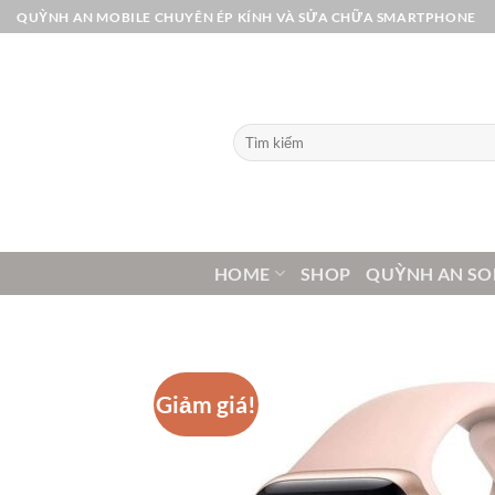
Bỏ
QUỲNH AN MOBILE CHUYÊN ÉP KÍNH VÀ SỬA CHỮA SMARTPHONE
qua
nội
dung
Tìm
kiếm:
HOME
SHOP
QUỲNH AN SO
Giảm giá!