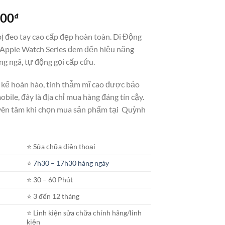
Giá
000
₫
hiện
bị đeo tay cao cấp đẹp hoàn toàn. Di Động
tại
. Apple Watch Series đem đến hiệu năng
00₫.
là:
g ngã, tự động gọi cấp cứu.
8.300.000₫.
t kế hoàn hào, tính thẫm mĩ cao được bảo
ile, đây là địa chỉ mua hàng đáng tín cậy.
yên tâm khi chọn mua sản phẩm tại Quỳnh
⭐️ Sửa chữa điện thoại
⭐️
7h30 – 17h30 hàng ngày
⭐️ 30 – 60 Phút
⭐️ 3 đến 12 tháng
⭐️ Linh kiện sửa chữa chính hãng/linh
kiện