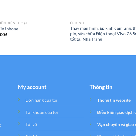
IỆN ĐIỆN THOẠI
ÉP KÍNH
Thay màn hình, Ép kính cảm ứng, t
in iphone
pin, sửa chữa Điện thoại Vivo Z6 5
000
₫
tốt tại Nha Trang
My account
Thông tin
Đơn hàng của tôi
Thông tin website
Tải khoản của tôi
Điều kiện giao dịch
c
Tải về
Vận chuyển và giao