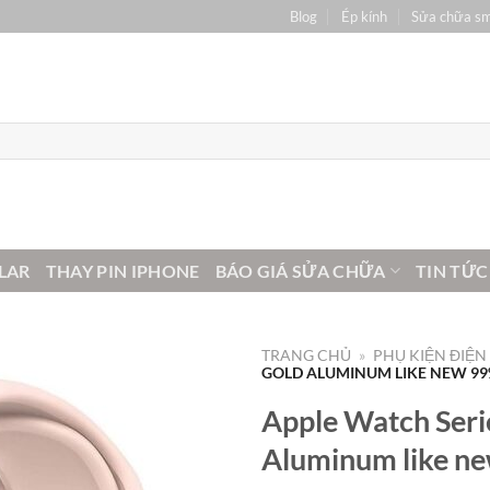
Blog
Ép kính
Sửa chữa s
LAR
THAY PIN IPHONE
BÁO GIÁ SỬA CHỮA
TIN TỨC
TRANG CHỦ
»
PHỤ KIỆN ĐIỆN
GOLD ALUMINUM LIKE NEW 9
Apple Watch Ser
Aluminum like n