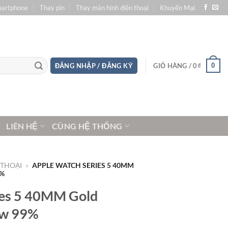
martphone
Thay pin
Thay màn hình điện thoại
Khuyến Mại
0
ĐĂNG NHẬP / ĐĂNG KÝ
GIỎ HÀNG /
0
₫
LIÊN HỆ
CÙNG HỆ THỐNG
 THOẠI
»
APPLE WATCH SERIES 5 40MM
9%
ies 5 40MM Gold
ew 99%