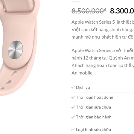
Giá
8.500.000
8.300.
₫
gốc
Apple Watch Series 5 là thiết 
là:
Việt cam kết hàng chính hãng
8.500.0
mạnh mẽ như phát hiện tự độn
Apple Watch Series 5 với thiế
hành 12 tháng tại Quỳnh An mob
Khách hàng hoàn toàn có thể 
An mobile.
✅ Dịch vụ
✅ Thời gian hoạt động
✅ Thời gian sửa chữa
✅ Thời gian bảo hành
✅ Loại hình sửa chữa