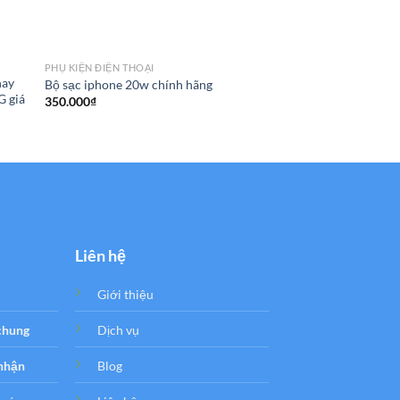
PHỤ KIỆN ĐIỆN THOẠI
PHỤ KIỆN ĐIỆN THOẠI
hay
Bộ sạc iphone 20w chính hãng
Gỡ icloud ipad air 2 
G giá
350.000
₫
1.100.000
₫
Liên hệ
Giới thiệu
 chung
Dịch vụ
 nhận
Blog