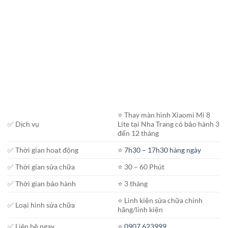
⭐️ Thay màn hình Xiaomi Mi 8
✅ Dịch vụ
Lite tại Nha Trang có bảo hành 3
đến 12 tháng
✅ Thời gian hoạt động
⭐️
7h30 – 17h30 hàng ngày
✅ Thời gian sửa chữa
⭐️ 30 – 60 Phút
✅ Thời gian bảo hành
⭐️ 3 tháng
⭐️ Linh kiện sửa chữa chính
✅ Loại hình sửa chữa
hãng/linh kiện
✅ Liên hệ ngay
⭐️
0907.623999