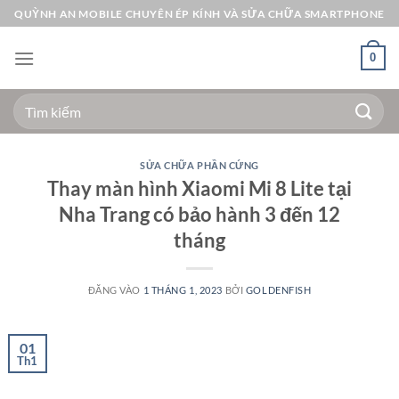
Bỏ
QUỲNH AN MOBILE CHUYÊN ÉP KÍNH VÀ SỬA CHỮA SMARTPHONE
qua
nội
0
dung
Tìm
kiếm:
SỬA CHỮA PHẦN CỨNG
Thay màn hình Xiaomi Mi 8 Lite tại
Nha Trang có bảo hành 3 đến 12
tháng
ĐĂNG VÀO
1 THÁNG 1, 2023
BỞI
GOLDENFISH
01
Th1