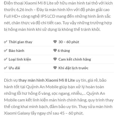
Điện thoại Xiaomi Mi 8 Lite sở hữu màn hình tai thỏ với kích
thước 6,26 inch – Đây là màn hình lớn với độ phân giải cao
Full HD+ công nghệ IPS LCD mang đến những hình ảnh sắc
nét, chân thực và độ chi tiết cao. Tuy vậy những trường hợp
bị hỏng màn hình khi sử dụng là không thể tránh khỏi.
✅ Thời gian thay
💛 30 – 60 phút
✅ Bảo hành
💛 6 tháng
✅ Loại linh kiện
💛 Cam kết chính hãng
✅ Ưu đãi
💛 Khi đặt lịch trước
Dịch vụ
thay màn hình Xiaomi Mi 8 Lite
uy tín, giá rẻ, bảo
hành tốt tại Quỳnh An Mobile giúp bạn xử lý hoàn toàn
những lỗi hư hỏng ố vàng, sọc ngang, nhiễu,… Quỳnh An
Mobile cam kết linh kiện màn hình chính hãng, quy trình thay
thế công khai minh bạch, đảm bảo uy tín. Thay sửa màn hình
Xiaomi Galaxy lấy ngay chỉ sau 45 – 60 phút.