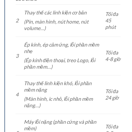
Thay thế các linh kiện cơ bản
Tối đa
2
45
(Pin, màn hình, nút home, nút
phút
volume…)
Ép kính, ép cảm ứng, lỗi phần mềm
nhẹ
Tối đa
3
4-8 giờ
(Ép kính điện thoại, treo Logo, lỗi
phần mềm…)
Thay thế linh kiện khó, lỗi phần
mềm nặng
Tối đa
4
24 giờ
(Màn hình, ic nhỏ, lỗi phần mềm
nặng…)
Máy lỗi nặng (phần cứng và phần
Tối đa
mềm)