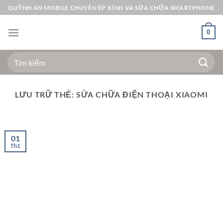
Bỏ
QUỲNH AN MOBILE CHUYÊN ÉP KÍNH VÀ SỬA CHỮA SMARTPHONE
qua
nội
0
dung
Tìm
kiếm:
LƯU TRỮ THẺ:
SỬA CHỮA ĐIỆN THOẠI XIAOMI
01
Th1