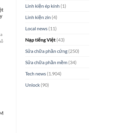
Linh kiện ép kính
(1)
ệt
ấy
Linh kiện zin
(4)
Local news
(11)
ha
Nạp tiếng Việt
(43)
hỗ
Sửa chữa phần cứng
(250)
Sửa chữa phần mềm
(34)
Tech news
(1.904)
Unlock
(90)
SM