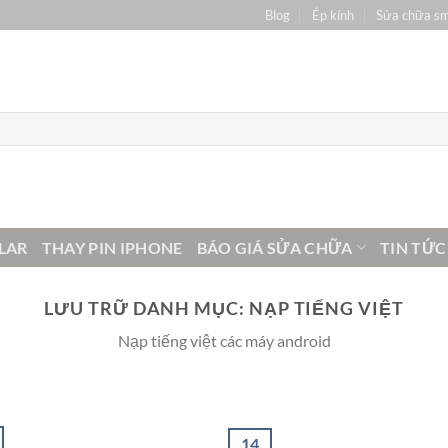
Blog
Ép kính
Sửa chữa s
LAR
THAY PIN IPHONE
BÁO GIÁ SỬA CHỮA
TIN TỨC
LƯU TRỮ DANH MỤC:
NẠP TIẾNG VIỆT
Nạp tiếng việt các máy android
14