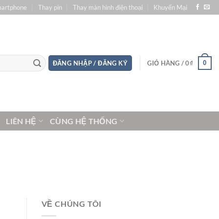
martphone
Thay pin
Thay màn hình điện thoại
Khuyến Mại
0
ĐĂNG NHẬP / ĐĂNG KÝ
GIỎ HÀNG /
0
₫
LIÊN HỆ
CÙNG HỆ THỐNG
VỀ CHÚNG TÔI