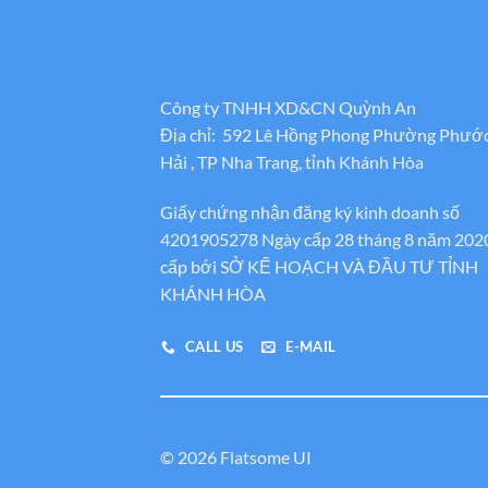
Công ty TNHH XD&CN Quỳnh An
Địa chỉ: 592 Lê Hồng Phong Phường Phướ
Hải , TP Nha Trang, tỉnh Khánh Hòa
Giấy chứng nhận đăng ký kinh doanh số
4201905278 Ngày cấp 28 tháng 8 năm 202
cấp bới SỞ KẾ HOẠCH VÀ ĐẦU TƯ TỈNH
KHÁNH HÒA
CALL US
E-MAIL
© 2026 Flatsome UI