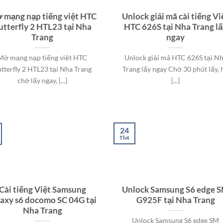
 mạng nạp tiếng việt HTC
Unlock giải mã cài tiếng Vi
utterfly 2 HTL23 tại Nha
HTC 626S tại Nha Trang l
Trang
ngay
Mở mạng nạp tiếng việt HTC
Unlock giải mã HTC 626S tại N
tterfly 2 HTL23 tại Nha Trang
Trang lấy ngay Chờ 30 phút lấy, 
chờ lấy ngay, [...]
[...]
24
Th4
Cài tiếng Việt Samsung
Unlock Samsung S6 edge 
laxy s6 docomo SC 04G tại
G925F tại Nha Trang
Nha Trang
Unlock Samsung S6 edge SM