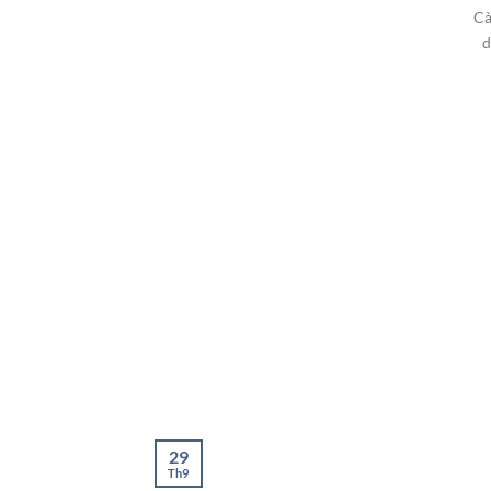
Cà
d
29
Th9