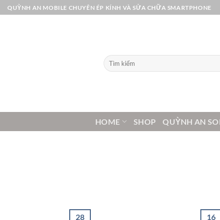
Bỏ
QUỲNH AN MOBILE CHUYÊN ÉP KÍNH VÀ SỬA CHỮA SMARTPHONE
qua
nội
dung
Tìm
kiếm:
HOME
SHOP
QUỲNH AN SO
28
16