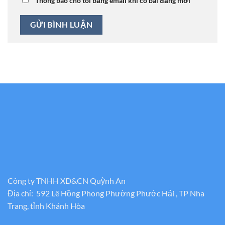
Thông báo cho tôi bằng email khi có bài đăng mới
Công ty TNHH XD&CN Quỳnh An
Địa chỉ: 592 Lê Hồng Phong Phường Phước Hải , TP Nha
Trang, tỉnh Khánh Hòa