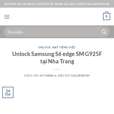
Bỏ
QUỲNH AN MOBILE CHUYÊN ÉP KÍNH VÀ SỬA CHỮA SMARTPHONE
qua
nội
0
dung
Tìm
kiếm:
UNLOCK
,
NẠP TIẾNG VIỆT
Unlock Samsung S6 edge SM G925F
tại Nha Trang
ĐĂNG VÀO
24 THÁNG 4, 2017
BỞI
GOLDENFISH
24
Th4