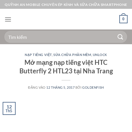
Bỏ
QUỲNH AN MOBILE CHUYÊN ÉP KÍNH VÀ SỬA CHỮA SMARTPHONE
qua
nội
0
dung
Tìm
kiếm:
NẠP TIẾNG VIỆT
,
SỬA CHỮA PHẦN MỀM
,
UNLOCK
Mở mạng nạp tiếng việt HTC
Butterfly 2 HTL23 tại Nha Trang
ĐĂNG VÀO
12 THÁNG 5, 2017
BỞI
GOLDENFISH
12
Th5