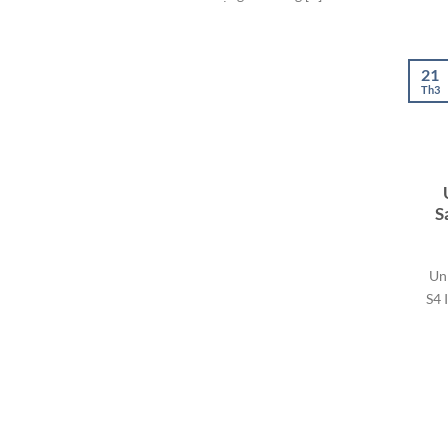
21
Th3
S
Un
S4 