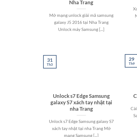
Nha Trang
Xó
Mở mạng unlock giải mã samsung
N
galaxy J5 2016 tại Nha Trang
Unlock máy Samsung [...]
29
31
Th9
Th3
Unlock s7 Edge Samsung
C
galaxy S7 xách tay nhật tại
nha Trang
Cài
S
Unlock s7 Edge Samsung galaxy S7
xách tay nhật tại nha Trang Mở
mạng Samsung [...]