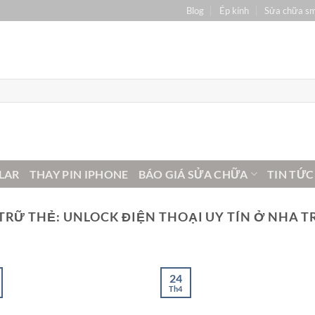
Blog
Ép kính
Sửa chữa s
LAR
THAY PIN IPHONE
BÁO GIÁ SỬA CHỮA
TIN TỨC
TRỮ THẺ:
UNLOCK ĐIỆN THOẠI UY TÍN Ở NHA 
24
Th4