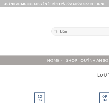
Bỏ
QUỲNH AN MOBILE CHUYÊN ÉP KÍNH VÀ SỬA CHỮA SMARTPHONE
qua
nội
dung
Tìm
kiếm:
HOME
SHOP
QUỲNH AN SO
LƯU 
12
09
Th5
Th5