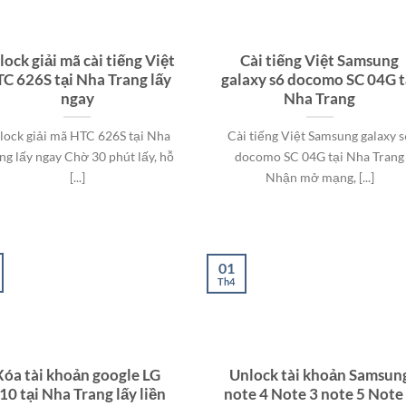
ock giải mã cài tiếng Việt
Cài tiếng Việt Samsung
C 626S tại Nha Trang lấy
galaxy s6 docomo SC 04G t
ngay
Nha Trang
lock giải mã HTC 626S tại Nha
Cài tiếng Việt Samsung galaxy s
ng lấy ngay Chờ 30 phút lấy, hỗ
docomo SC 04G tại Nha Trang
[...]
Nhận mở mạng, [...]
01
Th4
Xóa tài khoản google LG
Unlock tài khoản Samsun
10 tại Nha Trang lấy liền
note 4 Note 3 note 5 Note