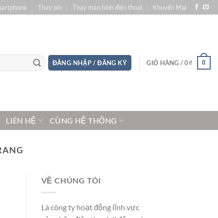
martphone
Thay pin
Thay màn hình điện thoại
Khuyến Mại
0
ĐĂNG NHẬP / ĐĂNG KÝ
GIỎ HÀNG /
0
₫
LIÊN HỆ
CÙNG HỆ THỐNG
TRANG
VỀ CHÚNG TÔI
Là công ty hoạt động lĩnh vực