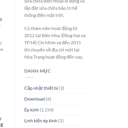
sửa chữa điện thoại di động và
lắp đặt sửa chữa bảo trì hệ
thống điện mặt trời.
o
t
Có thâm niên hoạt động từ
2012 tại Biên Hòa, Đồng Nai và
TP Hồ Chí Minh và đến 2015
i
thì chuyển về địa chỉ mới tại
nh
Nha Trang hoạt động đến nay.
DANH MỤC
Cập nhật thiết bị
(3)
Download
(6)
Ép kính
(1.154)
y
Linh kiện ép kính
(1)
ng