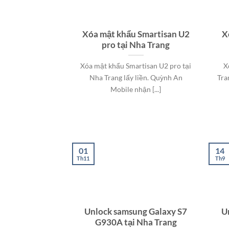
Xóa mật khẩu Smartisan U2
X
pro tại Nha Trang
Xóa mật khẩu Smartisan U2 pro tại
X
Nha Trang lấy liền. Quỳnh An
Tra
Mobile nhận [...]
01
14
Th11
Th9
Unlock samsung Galaxy S7
U
G930A tại Nha Trang