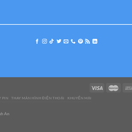
 PIN
THAY MÀN HÌNH ĐIỆN THOẠI
KHUYẾN MẠI
nh An