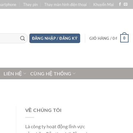
martphone
Thay pin
Thay màn hình điện thoại
Khuyến Mại
0
ĐĂNG NHẬP / ĐĂNG KÝ
GIỎ HÀNG /
0
₫
LIÊN HỆ
CÙNG HỆ THỐNG
VỀ CHÚNG TÔI
Là công ty hoạt động lĩnh vực