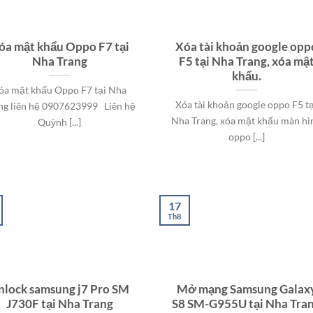
óa mật khẩu Oppo F7 tại
Xóa tài khoản google opp
Nha Trang
F5 tại Nha Trang, xóa mậ
khẩu.
óa mật khẩu Oppo F7 tại Nha
Xóa tài khoản google oppo F5 tạ
ng liên hệ 0907623999 Liên hệ
Nha Trang, xóa mật khẩu màn hì
Quỳnh [...]
oppo [...]
17
Th8
nlock samsung j7 Pro SM
Mở mạng Samsung Galax
J730F tại Nha Trang
S8 SM-G955U tại Nha Tra