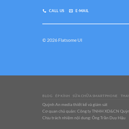
CALL US
E-MAIL
© 2026 Flatsome UI
BLOG
ÉP KÍNH
SỬA CHỮA SMARTPHONE
THAY
Quỳnh An media thiết kế và giám sát
Cơ quan chủ quản: Công ty TNHH XD&CN Quỳ
Chịu trách nhiệm nội dung: Ông Trần Duy Hậu