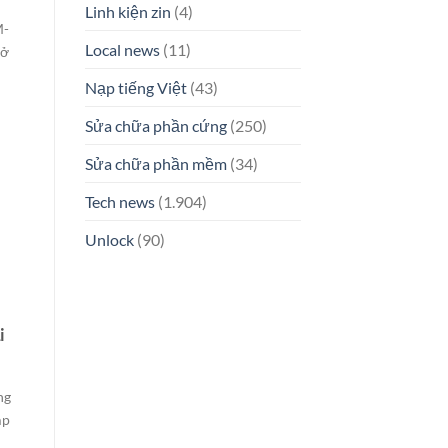
Linh kiện zin
(4)
M-
Local news
(11)
Mở
Nạp tiếng Việt
(43)
Sửa chữa phần cứng
(250)
Sửa chữa phần mềm
(34)
Tech news
(1.904)
Unlock
(90)
i
ng
mp