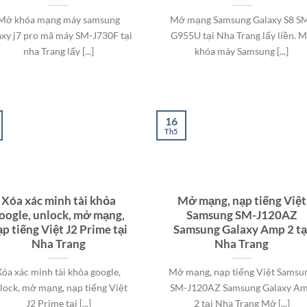
Mở khóa mạng máy samsung
Mở mạng Samsung Galaxy S8 S
axy j7 pro mã máy SM-J730F tại
G955U tại Nha Trang lấy liền. 
nha Trang lấy [...]
khóa máy Samsung [...]
16
Th5
Xóa xác minh tài khỏa
Mở mạng, nạp tiếng Việt
oogle, unlock, mở mạng,
Samsung SM-J120AZ
p tiếng Việt J2 Prime tại
Samsung Galaxy Amp 2 tạ
Nha Trang
Nha Trang
Xóa xác minh tài khỏa google,
Mở mạng, nạp tiếng Việt Samsu
lock, mở mạng, nạp tiếng Việt
SM-J120AZ Samsung Galaxy A
J2 Prime tại [...]
2 tại Nha Trang Mở [...]