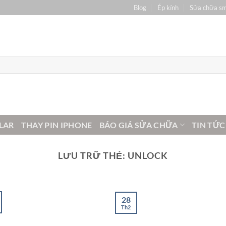
Blog
Ép kính
Sửa chữa s
LAR
THAY PIN IPHONE
BÁO GIÁ SỬA CHỮA
TIN TỨC
LƯU TRỮ THẺ:
UNLOCK
28
Th2