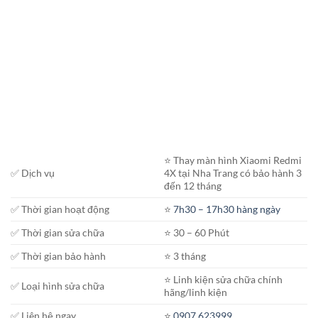
⭐️ Thay màn hình Xiaomi Redmi
✅ Dịch vụ
4X tại Nha Trang có bảo hành 3
đến 12 tháng
✅ Thời gian hoạt động
⭐️
7h30 – 17h30 hàng ngày
✅ Thời gian sửa chữa
⭐️ 30 – 60 Phút
✅ Thời gian bảo hành
⭐️ 3 tháng
⭐️ Linh kiện sửa chữa chính
✅ Loại hình sửa chữa
hãng/linh kiện
✅ Liên hệ ngay
⭐️
0907.623999