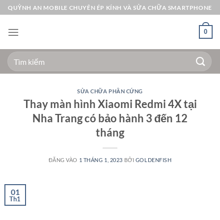
Bỏ
QUỲNH AN MOBILE CHUYÊN ÉP KÍNH VÀ SỬA CHỮA SMARTPHONE
qua
nội
0
dung
Tìm
kiếm:
SỬA CHỮA PHẦN CỨNG
Thay màn hình Xiaomi Redmi 4X tại
Nha Trang có bảo hành 3 đến 12
tháng
ĐĂNG VÀO
1 THÁNG 1, 2023
BỞI
GOLDENFISH
01
Th1