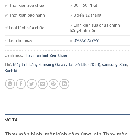
✅ Thời gian sửa chữa
⭐️ 30 – 60 Phút
✅ Thời gian bảo hành
⭐️ 3 đến 12 tháng
⭐️ Linh kiện sửa chữa chính
✅ Loại hình sửa chữa
hãng/linh kiện
✅ Liên hệ ngay
⭐️
0907.623999
Danh mục:
Thay màn hình điện thoại
Thẻ:
Máy tính bảng Samsung Galaxy Tab S6 Lite (2024)
,
samsung
,
Xám
,
Xanh lá
MÔ TẢ
Thay màn hình, mặt kính cảm ứng, pin Thay màn