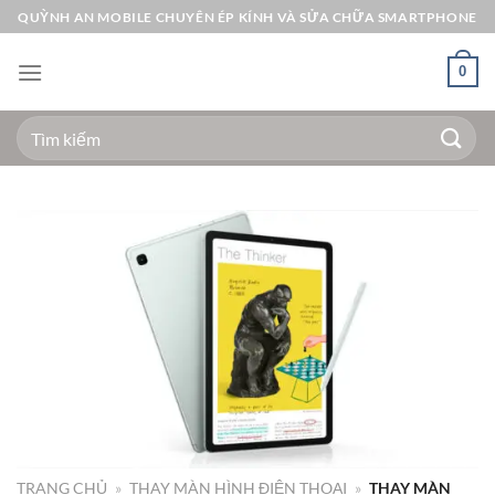
Bỏ
QUỲNH AN MOBILE CHUYÊN ÉP KÍNH VÀ SỬA CHỮA SMARTPHONE
qua
nội
0
dung
Tìm
kiếm:
TRANG CHỦ
»
THAY MÀN HÌNH ĐIỆN THOẠI
»
THAY MÀN