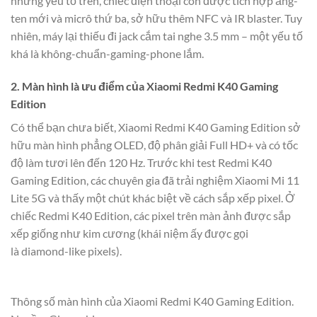
những yếu tố trên, chiếc điện thoại còn được tích hợp ăng-
ten mới và micrô thứ ba, sở hữu thêm NFC và IR blaster. Tuy
nhiên, máy lại thiếu đi jack cắm tai nghe 3.5 mm – một yếu tố
khá là không-chuẩn-gaming-phone lắm.
2. Màn hình là ưu điểm của Xiaomi Redmi K40 Gaming
Edition
Có thể bạn chưa biết, Xiaomi Redmi K40 Gaming Edition sở
hữu màn hình phẳng OLED, độ phân giải Full HD+ và có tốc
độ làm tươi lên đến 120 Hz. Trước khi test Redmi K40
Gaming Edition, các chuyên gia đã trải nghiệm Xiaomi Mi 11
Lite 5G và thấy một chút khác biệt về cách sắp xếp pixel. Ở
chiếc Redmi K40 Edition, các pixel trên màn ảnh được sắp
xếp giống như kim cương (khái niệm ấy được gọi
là diamond-like pixels).
Thông số màn hình của Xiaomi Redmi K40 Gaming Edition.