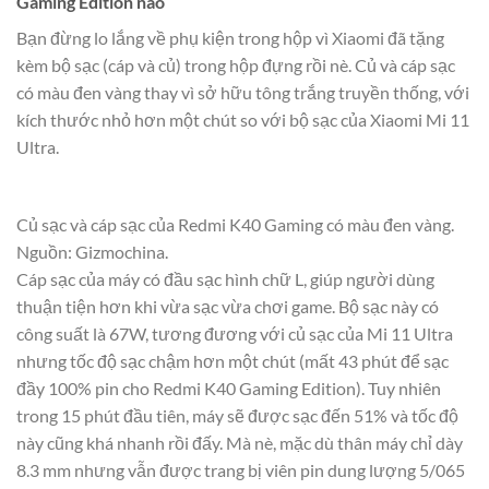
Gaming Edition nào
Bạn đừng lo lắng về phụ kiện trong hộp vì Xiaomi đã tặng
kèm bộ sạc (cáp và củ) trong hộp đựng rồi nè. Củ và cáp sạc
có màu đen vàng thay vì sở hữu tông trắng truyền thống, với
kích thước nhỏ hơn một chút so với bộ sạc của Xiaomi Mi 11
Ultra.
Củ sạc và cáp sạc của Redmi K40 Gaming có màu đen vàng.
Nguồn: Gizmochina.
Cáp sạc của máy có đầu sạc hình chữ L, giúp người dùng
thuận tiện hơn khi vừa sạc vừa chơi game. Bộ sạc này có
công suất là 67W, tương đương với củ sạc của Mi 11 Ultra
nhưng tốc độ sạc chậm hơn một chút (mất 43 phút để sạc
đầy 100% pin cho Redmi K40 Gaming Edition). Tuy nhiên
trong 15 phút đầu tiên, máy sẽ được sạc đến 51% và tốc độ
này cũng khá nhanh rồi đấy. Mà nè, mặc dù thân máy chỉ dày
8.3 mm nhưng vẫn được trang bị viên pin dung lượng 5/065