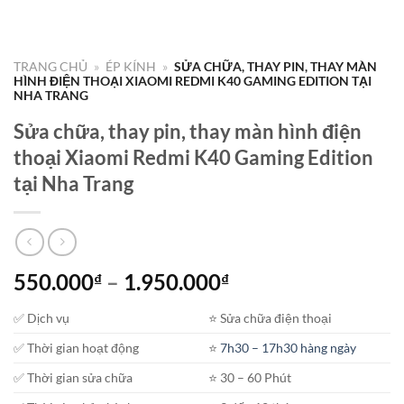
TRANG CHỦ
»
ÉP KÍNH
»
SỬA CHỮA, THAY PIN, THAY MÀN
HÌNH ĐIỆN THOẠI XIAOMI REDMI K40 GAMING EDITION TẠI
NHA TRANG
Sửa chữa, thay pin, thay màn hình điện
thoại Xiaomi Redmi K40 Gaming Edition
tại Nha Trang
Khoảng
550.000
–
1.950.000
₫
₫
giá:
✅ Dịch vụ
⭐️ Sửa chữa điện thoại
từ
550.000₫
✅ Thời gian hoạt động
⭐️
7h30 – 17h30 hàng ngày
đến
✅ Thời gian sửa chữa
⭐️ 30 – 60 Phút
1.950.000₫