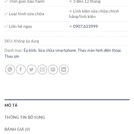
✅ Thời gian bảo hành
⭐️ 3 đến 12 tháng
⭐️ Linh kiện sửa chữa chính
✅ Loại hình sửa chữa
hãng/linh kiện
✅ Liên hệ ngay
⭐️
0907.623999
SKU:
Không áp dụng
Danh mục:
Ép kính
,
Sửa chữa smartphone
,
Thay màn hình điện thoại
,
Thay pin
MÔ TẢ
THÔNG TIN BỔ SUNG
ĐÁNH GIÁ (0)