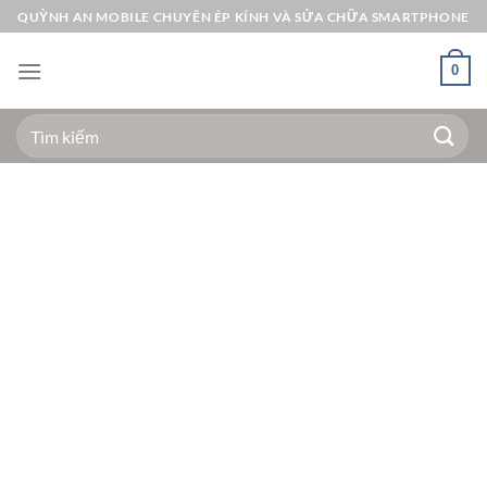
Bỏ
QUỲNH AN MOBILE CHUYÊN ÉP KÍNH VÀ SỬA CHỮA SMARTPHONE
qua
nội
0
dung
Tìm
kiếm: