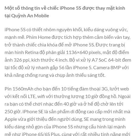
Một số thông tin về chiếc iPhone 5S được thay mặt kính
tại Quỳnh An Mobile
iPhone 5S có thiết nhôm nguyên khối, kiểu dáng vuông vức,
mạnh mẽ. Phím Home được tích hợp thêm cảm biến vân tay,
trở thành chiếc chìa khóa để mở iPhone 5S. Được trang bị
màn hình Retina độ phân giải 1136×640 pixels, mật độ điểm
ảnh 326 ppi, kích thước 4 inch. Bộ vi xử lý A7 SoC 64-bit đem
lại tốc độ xử lý nhanh gập 56 lần iPhone 5. Camera 8MP với
khả năng chống rung và chụp ảnh thiếu sáng tốt.
Pin 1560mAh cho bạn đến 10 tiếng đàm thoại 3G, lướt web
với kết nối LTE, wifi với thường lượng 10 giờ đồng hồ. Ngoài
ra bạn có thể chơi nhạc đến 40 giờ và ở hế độ chờ lên tới
250 giờ. iPhone SE là sản phẩm di động cao cấp mới nhất mà
Apple vừa giới thiệu đến người dùng, SE mang trong mình
kiểu dáng nhỏ gọn của iPhone 5S nhưng cấu hình lại mạnh
mẽ như iPhone 6S/6S Plus, cùng với rất nhiều tính năng mới