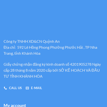
Công ty TNHH XD&CN Quỳnh An
Địa chỉ: 592 Lê Hồng Phong Phường Phước Hải , TP Nha
Trang, tỉnh Khánh Hòa
Giấy chứng nhận đăng ký kinh doanh số 4201905278 Ngày
cấp 28 tháng 8 năm 2020 cấp bới SỞ KẾ HOẠCH VÀ ĐẦU
TƯ TỈNH KHÁNH HÒA
CALL US
E-MAIL
My account