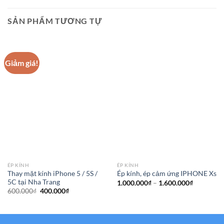
SẢN PHẨM TƯƠNG TỰ
Giảm giá!
ÉP KÍNH
ÉP KÍNH
Thay mặt kính iPhone 5 / 5S /
Ép kính, ép cảm ứng IPHONE Xs
5C tại Nha Trang
Khoảng
1.000.000
₫
–
1.600.000
₫
giá:
Giá
Giá
600.000
₫
400.000
₫
từ
gốc
hiện
1.000.000
là:
tại
đến
600.000₫.
là:
1.600.000
400.000₫.