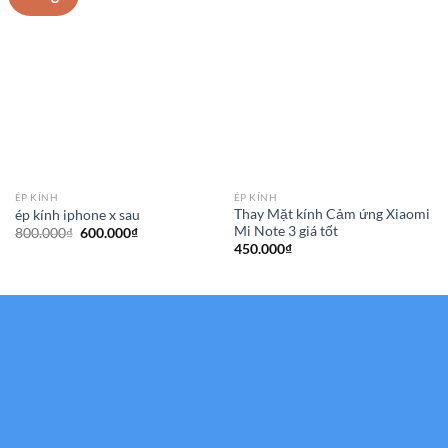
ÉP KÍNH
ÉP KÍNH
Thay Mặt kính Cảm ứng Xiaomi
ép kính iphone x sau
Mi Note 3 giá tốt
Giá
Giá
800.000
₫
600.000
₫
gốc
hiện
450.000
₫
là:
tại
800.000₫.
là:
600.000₫.