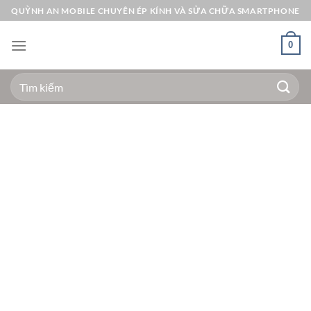
Bỏ
QUỲNH AN MOBILE CHUYÊN ÉP KÍNH VÀ SỬA CHỮA SMARTPHONE
qua
nội
0
dung
Tìm
kiếm: