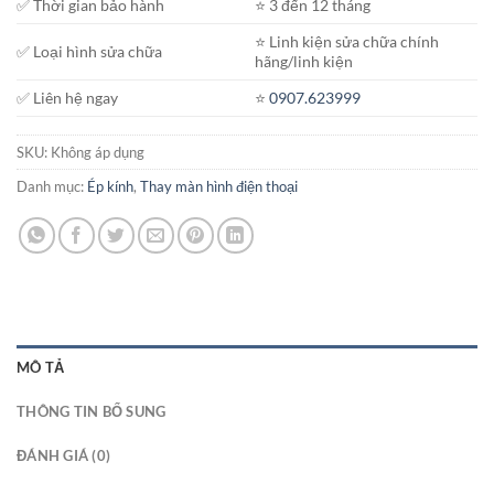
✅ Thời gian bảo hành
⭐️ 3 đến 12 tháng
⭐️ Linh kiện sửa chữa chính
✅ Loại hình sửa chữa
hãng/linh kiện
✅ Liên hệ ngay
⭐️
0907.623999
SKU:
Không áp dụng
Danh mục:
Ép kính
,
Thay màn hình điện thoại
MÔ TẢ
THÔNG TIN BỔ SUNG
ĐÁNH GIÁ (0)