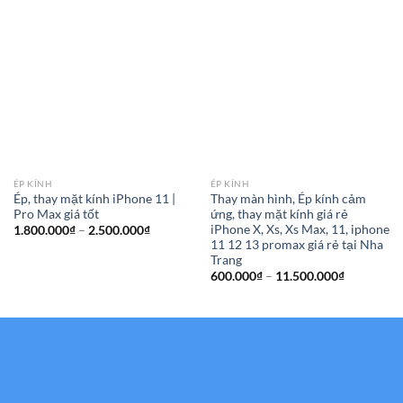
ÉP KÍNH
ÉP KÍNH
Ép, thay mặt kính iPhone 11 |
Thay màn hình, Ép kính cảm
Pro Max giá tốt
ứng, thay mặt kính giá rẻ
iPhone X, Xs, Xs Max, 11, iphone
Khoảng
1.800.000
₫
–
2.500.000
₫
giá:
11 12 13 promax giá rẻ tại Nha
từ
Trang
1.800.000₫
Khoảng
đến
600.000
₫
–
11.500.000
₫
giá:
2.500.000₫
từ
600.000₫
đến
11.500.00