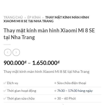
TRANG CHỦ
»
ÉP KÍNH
»
THAY MẶT KÍNH MÀN HÌNH
XIAOMI MI 8 SE TẠI NHA TRANG
Thay mặt kính màn hình Xiaomi Mi 8 SE
tại Nha Trang
Khoảng
900.000
–
1.650.000
₫
₫
giá:
Thay mặt kính màn hình Xiaomi Mi 8 SE tại Nha Trang
từ
900.000₫
✅ Dịch vụ
⭐️ Sửa chữa điện thoại
đến
1.650.000₫
✅ Thời gian hoạt động
⭐️
7h30 – 17h30 hàng ngày
✅ Thời gian sửa chữa
⭐️ 30 – 60 Phút