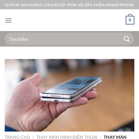
Bỏ
QUỲNH AN MOBILE CHUYÊN ÉP KÍNH VÀ SỬA CHỮA SMARTPHONE
qua
nội
0
dung
Tìm
kiếm:
TRANG CHỦ
»
THAY MÀN HÌNH ĐIỆN THOẠI
»
THAY MÀN