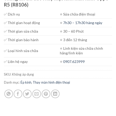
từ
R5 (R8106)
700.000₫
đến
✅ Dịch vụ
⭐️ Sửa chữa điện thoại
1.700.000₫
✅ Thời gian hoạt động
⭐️
7h30 – 17h30 hàng ngày
✅ Thời gian sửa chữa
⭐️ 30 – 60 Phút
✅ Thời gian bảo hành
⭐️ 3 đến 12 tháng
⭐️ Linh kiện sửa chữa chính
✅ Loại hình sửa chữa
hãng/linh kiện
✅ Liên hệ ngay
⭐️
0907.623999
SKU:
Không áp dụng
Danh mục:
Ép kính
,
Thay màn hình điện thoại