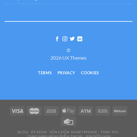
©
2026 UX Themes
TERMS
PRIVACY
COOKIES
BLOG
ÉP KÍNH
SỬA CHỮA SMARTPHONE
THAY PIN
THAY MÀN HÌNH ĐIỆN THOẠI
KHUYẾN MẠI