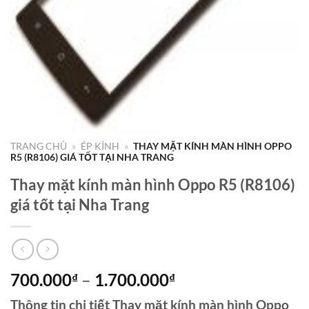
TRANG CHỦ
»
ÉP KÍNH
»
THAY MẶT KÍNH MÀN HÌNH OPPO
R5 (R8106) GIÁ TỐT TẠI NHA TRANG
Thay mặt kính màn hình Oppo R5 (R8106)
giá tốt tại Nha Trang
Khoảng
700.000
–
1.700.000
₫
₫
giá:
Thông tin chi tiết Thay mặt kính màn hình Oppo