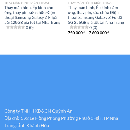
THAY MÀN HÌNH ĐIỆN THOẠI
THAY MÀN HÌNH ĐIỆN THOẠI
Thay màn hình, Ép kính cảm
Thay màn hình, Ép kính cảm
ứng, thay pin, sửa chữa Điện
ứng, thay pin, sửa chữa Điện
thoại Samsung Galaxy Z Flip3
thoại Samsung Galaxy Z Fold3
5G 128GB giá tốt tại Nha Trang
5G 256GB giá tốt tại Nha Trang
0 (0)
0 (0)
Khoảng
750.000
₫
–
7.600.000
₫
giá:
từ
750.000₫
đến
7.600.000₫
Công ty TNHH XD&CN Quỳnh An
Địa chỉ: 592 Lê Hồng Phong Phường Phước Hải , TP Nha
Trang, tỉnh Khánh Hòa