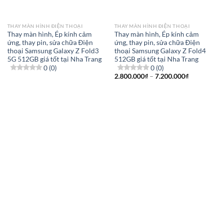
THAY MÀN HÌNH ĐIỆN THOẠI
THAY MÀN HÌNH ĐIỆN THOẠI
Thay màn hình, Ép kính cảm
Thay màn hình, Ép kính cảm
ứng, thay pin, sửa chữa Điện
ứng, thay pin, sửa chữa Điện
thoại Samsung Galaxy Z Fold3
thoại Samsung Galaxy Z Fold4
5G 512GB giá tốt tại Nha Trang
512GB giá tốt tại Nha Trang
0 (0)
0 (0)
Khoảng
2.800.000
₫
–
7.200.000
₫
giá:
từ
2.800.000
đến
7.200.000