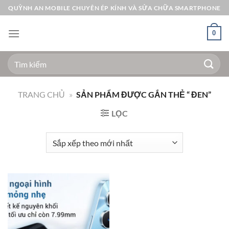
Bỏ
QUỲNH AN MOBILE CHUYÊN ÉP KÍNH VÀ SỬA CHỮA SMARTPHONE
qua
nội
0
dung
Tìm
kiếm:
TRANG CHỦ
»
SẢN PHẨM ĐƯỢC GẮN THẺ “ ĐEN”
LỌC