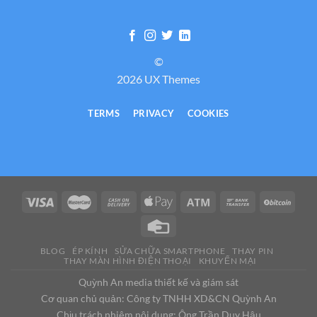
©
2026 UX Themes
TERMS
PRIVACY
COOKIES
BLOG
ÉP KÍNH
SỬA CHỮA SMARTPHONE
THAY PIN
THAY MÀN HÌNH ĐIỆN THOẠI
KHUYẾN MẠI
Quỳnh An media thiết kế và giám sát
Cơ quan chủ quản: Công ty TNHH XD&CN Quỳnh An
Chịu trách nhiệm nội dung: Ông Trần Duy Hậu