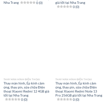
Nha Trang
0 (0)
giá tốt tại Nha Trang
0 (0)
THAY MÀN HÌNH ĐIỆN THOẠI
THAY MÀN HÌNH ĐIỆN THOẠI
Thay màn hình, Ép kính cảm
Thay màn hình, Ép kính cảm
ứng, thay pin, sửa chữa Điện
ứng, thay pin, sửa chữa Điện
thoại Xiaomi Redmi 12 4GB giá
thoại Xiaomi Redmi Note 13
tốt tại Nha Trang
Pro 256GB giá tốt tại Nha Trang
0 (0)
0 (0)