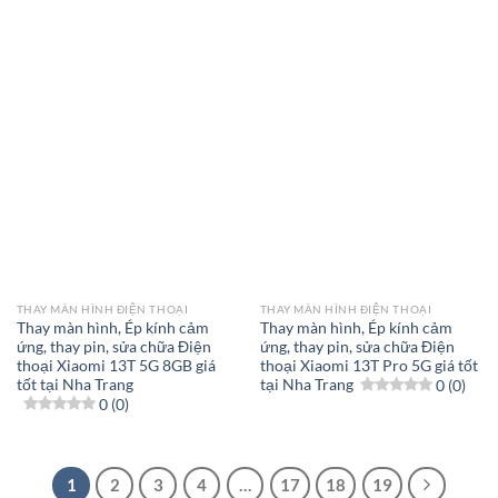
THAY MÀN HÌNH ĐIỆN THOẠI
THAY MÀN HÌNH ĐIỆN THOẠI
Thay màn hình, Ép kính cảm
Thay màn hình, Ép kính cảm
ứng, thay pin, sửa chữa Điện
ứng, thay pin, sửa chữa Điện
thoại Xiaomi 13T 5G 8GB giá
thoại Xiaomi 13T Pro 5G giá tốt
tốt tại Nha Trang
tại Nha Trang
0 (0)
0 (0)
1
2
3
4
…
17
18
19