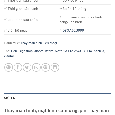
✅ Thời gian sửa chữa
⭐️ 30 – 60 Phút
✅ Thời gian bảo hành
⭐️ 3 đến 12 tháng
⭐️ Linh kiện sửa chữa chính
✅ Loại hình sửa chữa
hãng/linh kiện
✅ Liên hệ ngay
⭐️
0907.623999
Danh mục:
Thay màn hình điện thoại
Thẻ:
Đen
,
Điện thoại Xiaomi Redmi Note 13 Pro 256GB
,
Tím
,
Xanh lá
,
xiaomi
MÔ TẢ
Thay màn hình, mặt kính cảm ứng, pin Thay màn