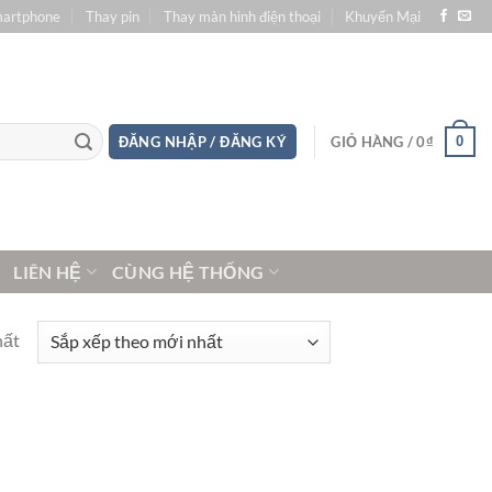
martphone
Thay pin
Thay màn hình điện thoại
Khuyến Mại
0
ĐĂNG NHẬP / ĐĂNG KÝ
GIỎ HÀNG /
0
₫
LIÊN HỆ
CÙNG HỆ THỐNG
hất