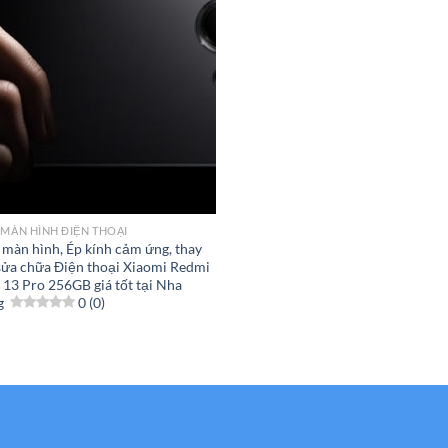
 MÀN HÌNH ĐIỆN THOẠI
 màn hình, Ép kính cảm ứng, thay
 sửa chữa Điện thoại Xiaomi Redmi
 13 Pro 256GB giá tốt tại Nha
g
0 (0)