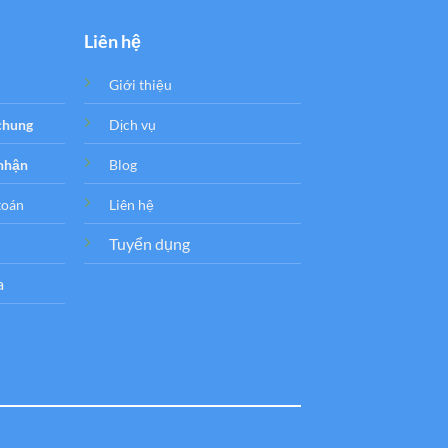
Liên hệ
Giới thiệu
 chung
Dịch vụ
 nhận
Blog
toán
Liên hệ
Tuyển dụng
a