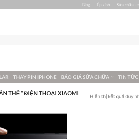
Blog
Ép kính
Sửa chữa s
LAR
THAY PIN IPHONE
BÁO GIÁ SỬA CHỮA
TIN TỨC
N THẺ “ ĐIỆN THOẠI XIAOMI
Hiển thị kết quả duy n