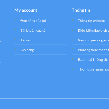
My account
Thông tin
Đơn hàng của tôi
Thông tin website
Tải khoản của tôi
Điều kiện giao dịch
c
Tải về
Vận chuyển và giao
Giỏ hàng
Phương thức thanh 
Bảo mật thông tin
0
Thông tin hàng hó