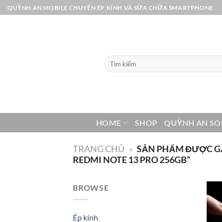
Bỏ
QUỲNH AN MOBILE CHUYÊN ÉP KÍNH VÀ SỬA CHỮA SMARTPHONE
qua
nội
dung
Tìm
kiếm:
HOME
SHOP
QUỲNH AN SO
TRANG CHỦ
»
SẢN PHẨM ĐƯỢC GẮ
REDMI NOTE 13 PRO 256GB”
BROWSE
Ép kính