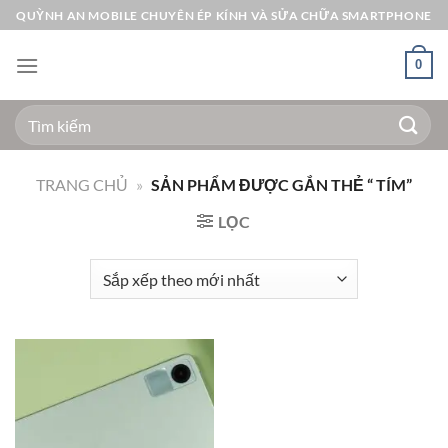
Bỏ
QUỲNH AN MOBILE CHUYÊN ÉP KÍNH VÀ SỬA CHỮA SMARTPHONE
qua
nội
0
dung
Tìm
kiếm:
TRANG CHỦ
»
SẢN PHẨM ĐƯỢC GẮN THẺ “ TÍM”
LỌC