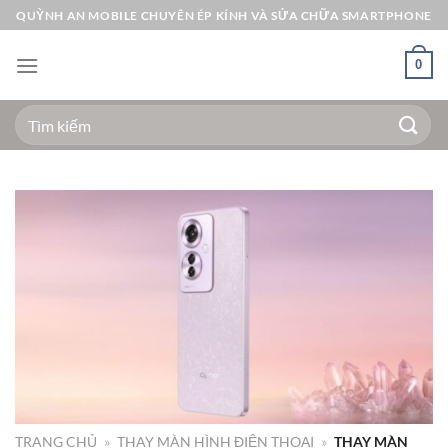
Bỏ
QUỲNH AN MOBILE CHUYÊN ÉP KÍNH VÀ SỬA CHỮA SMARTPHONE
qua
nội
0
dung
Tìm
kiếm:
TRANG CHỦ
»
THAY MÀN HÌNH ĐIỆN THOẠI
»
THAY MÀN