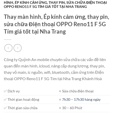
HÌNH, ÉP KÍNH CẢM ỨNG, THAY PIN, SỬA CHỮA ĐIỆN THOẠI
OPPO RENO11 F 5G TÍM GIÁ TỐT TẠI NHA TRANG
Thay màn hình, Ép kính cảm ứng, thay pin,
sửa chữa Điện thoại OPPO Reno11 F 5G
Tím giá tốt tại Nha Trang
Công ty Quỳnh An mobile chuyên sửa chữa các vấn đề liên
quan đến màn hình, icloud, nâng cấp dung lượng, thay pin,
thay vỏ main, ic nguồn, wifi, bluetooth, cảm ứng trên Điện
thoại OPPO Reno11 F 5G Tím tại Nha Trang Khánh Hoà
✅ Dịch vụ
⭐️ Sửa chữa điện thoại
✅ Thời gian hoạt động
⭐️
7h30 – 17h30 hàng ngày
✅ Thời gian sửa chữa
⭐️ 30 – 60 Phút