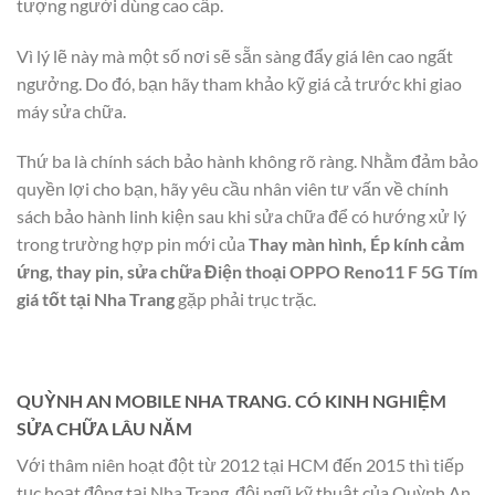
tượng người dùng cao cấp.
Vì lý lẽ này mà một số nơi sẽ sẵn sàng đẩy giá lên cao ngất
ngưởng. Do đó, bạn hãy tham khảo kỹ giá cả trước khi giao
máy sửa chữa.
Thứ ba là chính sách bảo hành không rõ ràng. Nhằm đảm bảo
quyền lợi cho bạn, hãy yêu cầu nhân viên tư vấn về chính
sách bảo hành linh kiện sau khi sửa chữa để có hướng xử lý
trong trường hợp pin mới của
Thay màn hình, Ép kính cảm
ứng, thay pin, sửa chữa Điện thoại OPPO Reno11 F 5G Tím
giá tốt tại Nha Trang
gặp phải trục trặc.
QUỲNH AN MOBILE NHA TRANG. CÓ KINH NGHIỆM
SỬA CHỮA LÂU NĂM
Với thâm niên hoạt đột từ 2012 tại HCM đến 2015 thì tiếp
tục hoạt động tại Nha Trang, đội ngũ kỹ thuật của Quỳnh An