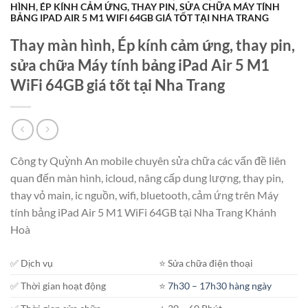
HÌNH, ÉP KÍNH CẢM ỨNG, THAY PIN, SỬA CHỮA MÁY TÍNH
BẢNG IPAD AIR 5 M1 WIFI 64GB GIÁ TỐT TẠI NHA TRANG
Thay màn hình, Ép kính cảm ứng, thay pin,
sửa chữa Máy tính bảng iPad Air 5 M1
WiFi 64GB giá tốt tại Nha Trang
Công ty Quỳnh An mobile chuyên sửa chữa các vấn đề liên
quan đến màn hình, icloud, nâng cấp dung lượng, thay pin,
thay vỏ main, ic nguồn, wifi, bluetooth, cảm ứng trên Máy
tính bảng iPad Air 5 M1 WiFi 64GB tại Nha Trang Khánh
Hoà
✅ Dịch vụ
⭐️ Sửa chữa điện thoại
✅ Thời gian hoạt động
⭐️
7h30 – 17h30 hàng ngày