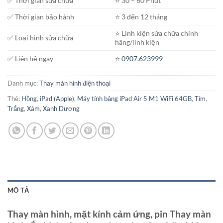
✅ Thời gian sửa chữa
⭐️ 30 – 60 Phút
✅ Thời gian bảo hành
⭐️ 3 đến 12 tháng
⭐️ Linh kiện sửa chữa chính
✅ Loại hình sửa chữa
hãng/linh kiện
✅ Liên hệ ngay
⭐️
0907.623999
Danh mục:
Thay màn hình điện thoại
Thẻ:
Hồng
,
iPad (Apple)
,
Máy tính bảng iPad Air 5 M1 WiFi 64GB
,
Tím
,
Trắng
,
Xám
,
Xanh Dương
MÔ TẢ
Thay màn hình, mặt kính cảm ứng, pin Thay màn