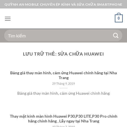
Bỏ
QUỲNH AN MOBILE CHUYÊN ÉP KÍNH VÀ SỬA CHỮA SMARTPHONE
qua
nội
0
dung
Tìm
kiếm:
LƯU TRỮ THẺ:
SỬA CHỮA HUAWEI
Bảng giá thay màn hình, cảm ứng Huawei chính hãng tại Nha
Trang
29 Tháng 9, 2019
Bảng giá thay màn hình, cảm ứng Huawei chính hãng
Thay mặt kính màn hình Huawei P30,P30 LITE,P30 Pro chính
hãng chính hãng , Lấy ngay tại Nha Trang
10 Tháng 7, 2019