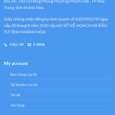
Địa chỉ: 592 Lê Hồng Phong Phường Phước Hải , TP Nha
Trang, tỉnh Khánh Hòa
Giấy chứng nhận đăng ký kinh doanh số 4201905278 Ngày
cấp 28 tháng 8 năm 2020 cấp bới SỞ KẾ HOẠCH VÀ ĐẦU
TƯ TỈNH KHÁNH HÒA
CALL US
E-MAIL
My account
Đơn hàng của tôi
Tải khoản của tôi
Tải về
Giỏ hàng