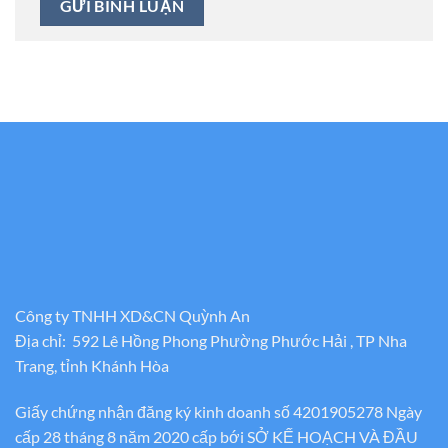
Công ty TNHH XD&CN Quỳnh An
Địa chỉ: 592 Lê Hồng Phong Phường Phước Hải , TP Nha
Trang, tỉnh Khánh Hòa
Giấy chứng nhận đăng ký kinh doanh số 4201905278 Ngày
cấp 28 tháng 8 năm 2020 cấp bới SỞ KẾ HOẠCH VÀ ĐẦU