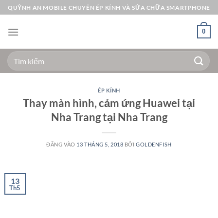
Bỏ
QUỲNH AN MOBILE CHUYÊN ÉP KÍNH VÀ SỬA CHỮA SMARTPHONE
qua
nội
0
dung
Tìm
kiếm:
ÉP KÍNH
Thay màn hình, cảm ứng Huawei tại
Nha Trang tại Nha Trang
ĐĂNG VÀO
13 THÁNG 5, 2018
BỞI
GOLDENFISH
13
Th5