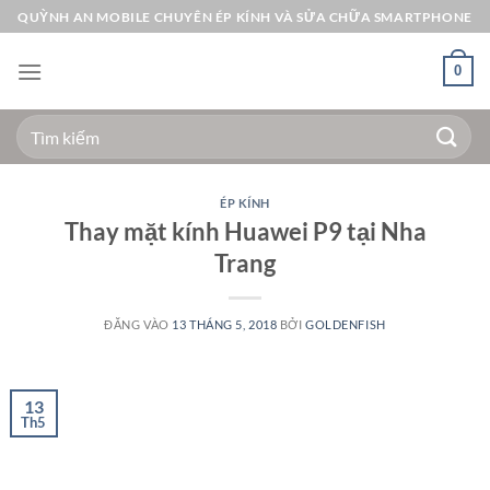
Bỏ
QUỲNH AN MOBILE CHUYÊN ÉP KÍNH VÀ SỬA CHỮA SMARTPHONE
qua
nội
0
dung
Tìm
kiếm:
ÉP KÍNH
Thay mặt kính Huawei P9 tại Nha
Trang
ĐĂNG VÀO
13 THÁNG 5, 2018
BỞI
GOLDENFISH
13
Th5