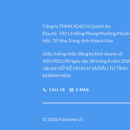
Công ty TNHH XD&CN Quỳnh An
Địa chỉ: 592 Lê Hồng Phong Phường Phướ
Hải , TP Nha Trang, tỉnh Khánh Hòa
Giấy chứng nhận đăng ký kinh doanh số
4201905278 Ngày cấp 28 tháng 8 năm 202
cấp bới SỞ KẾ HOẠCH VÀ ĐẦU TƯ TỈNH
KHÁNH HÒA
CALL US
E-MAIL
© 2026 Flatsome UI