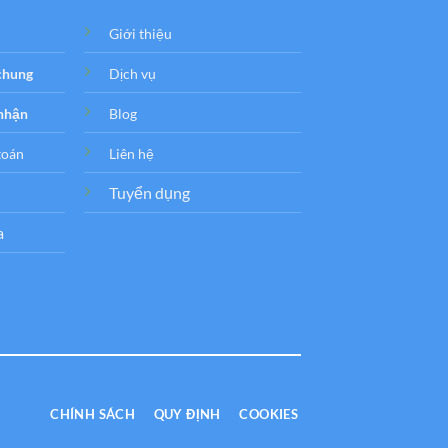
Giới thiệu
 chung
Dịch vụ
 nhận
Blog
toán
Liên hệ
Tuyển dụng
a
CHÍNH SÁCH
QUY ĐỊNH
COOKIES