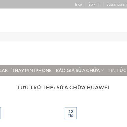
Blog
Ép kính
Sửa chữa s
LAR
THAY PIN IPHONE
BÁO GIÁ SỬA CHỮA
TIN TỨC
LƯU TRỮ THẺ:
SỬA CHỮA HUAWEI
13
Th5