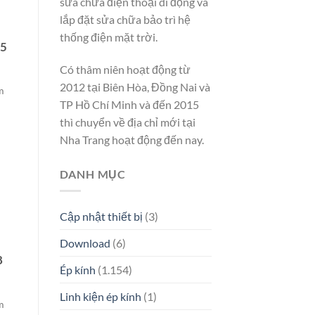
sửa chữa điện thoại di động và
lắp đặt sửa chữa bảo trì hệ
thống điện mặt trời.
R5
Có thâm niên hoạt động từ
2012 tại Biên Hòa, Đồng Nai và
m
TP Hồ Chí Minh và đến 2015
thì chuyển về địa chỉ mới tại
Nha Trang hoạt động đến nay.
DANH MỤC
Cập nhật thiết bị
(3)
Download
(6)
8
Ép kính
(1.154)
Linh kiện ép kính
(1)
m