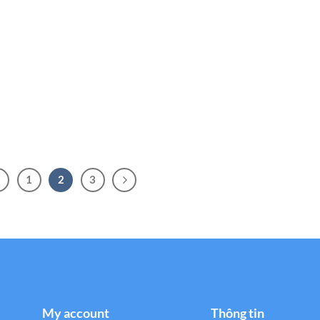
1
2
3
My account
Thông tin