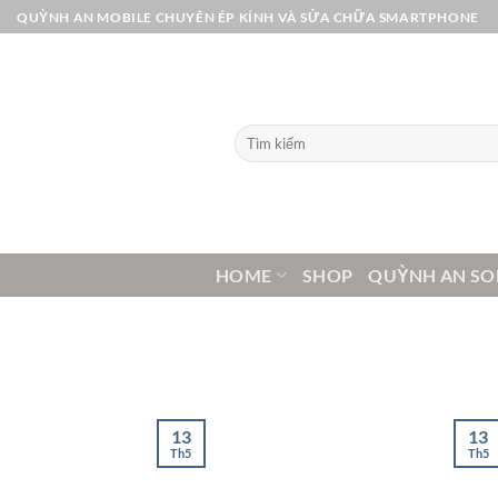
Bỏ
QUỲNH AN MOBILE CHUYÊN ÉP KÍNH VÀ SỬA CHỮA SMARTPHONE
qua
nội
dung
Tìm
kiếm:
HOME
SHOP
QUỲNH AN SO
13
13
Th5
Th5