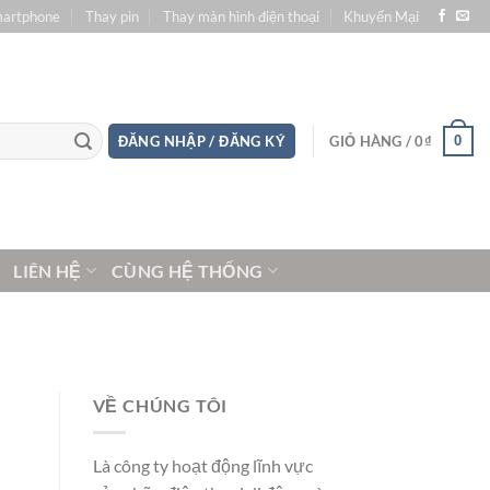
martphone
Thay pin
Thay màn hình điện thoại
Khuyến Mại
0
ĐĂNG NHẬP / ĐĂNG KÝ
GIỎ HÀNG /
0
₫
LIÊN HỆ
CÙNG HỆ THỐNG
VỀ CHÚNG TÔI
Là công ty hoạt động lĩnh vực