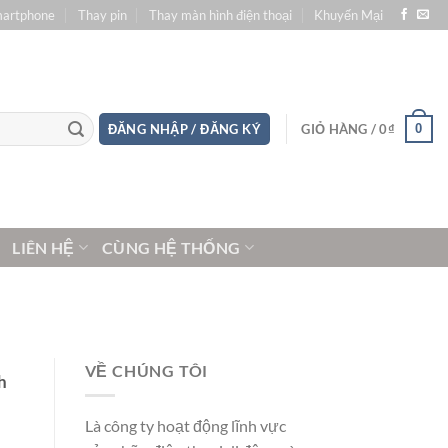
martphone
Thay pin
Thay màn hình điện thoại
Khuyến Mại
0
ĐĂNG NHẬP / ĐĂNG KÝ
GIỎ HÀNG /
0
₫
LIÊN HỆ
CÙNG HỆ THỐNG
VỀ CHÚNG TÔI
h
Là công ty hoạt động lĩnh vực