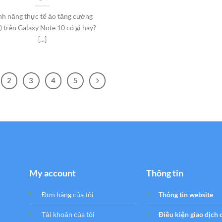
nh năng thực tế ảo tăng cường
) trên Galaxy Note 10 có gì hay?
[...]
2
3
4
5
My account
Thông tin
Đơn hàng của tôi
Thông tin website
Tải khoản của tôi
Điều kiện giao dịch