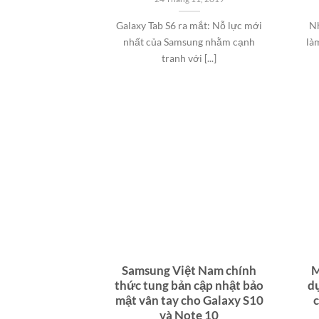
Galaxy Tab S6 ra mắt: Nỗ lực mới
Nh
nhất của Samsung nhằm cạnh
là
tranh với [...]
Samsung Việt Nam chính
M
thức tung bản cập nhật bảo
dự
mật vân tay cho Galaxy S10
và Note 10