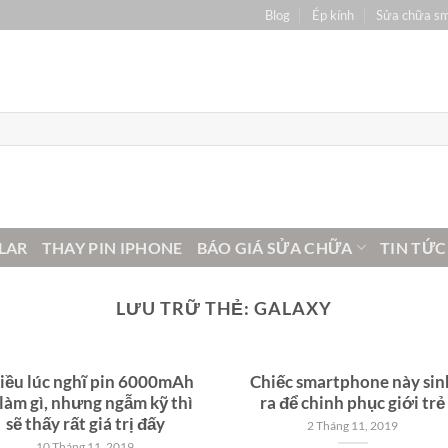
Blog
Ép kính
Sửa chữa s
LAR
THAY PIN IPHONE
BÁO GIÁ SỬA CHỮA
TIN TỨC
LƯU TRỮ THẺ:
GALAXY
iều lúc nghĩ pin 6000mAh
Chiếc smartphone này sin
 làm gì, nhưng ngẫm kỹ thì
ra để chinh phục giới trẻ
sẽ thấy rất giá trị đấy
2 Tháng 11, 2019
10 Tháng 11, 2019