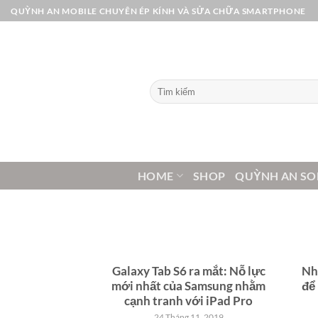
Bỏ
QUỲNH AN MOBILE CHUYÊN ÉP KÍNH VÀ SỬA CHỮA SMARTPHONE
qua
nội
dung
Tìm
kiếm:
HOME
SHOP
QUỲNH AN SO
Galaxy Tab S6 ra mắt: Nỗ lực
Nh
mới nhất của Samsung nhằm
để
cạnh tranh với iPad Pro
24 Tháng 11, 2019