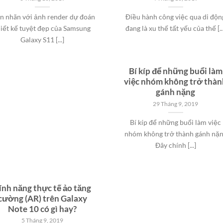
n nhãn với ảnh render dự đoán
Điều hành công việc qua di độn
hiết kế tuyệt đẹp của Samsung
đang là xu thế tất yếu của thế [..
Galaxy S11 [...]
Bí kíp để những buổi làm
việc nhóm không trở thàn
gánh nặng
29 Tháng 9, 2019
Bí kíp để những buổi làm việc
nhóm không trở thành gánh nặ
Đây chính [...]
ính năng thực tế ảo tăng
cường (AR) trên Galaxy
Note 10 có gì hay?
5 Tháng 9, 2019