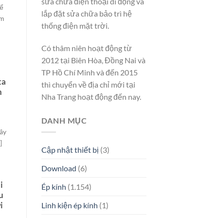
sửa chữa điện thoại di động và
để
lắp đặt sửa chữa bảo trì hệ
ìm
thống điện mặt trời.
Có thâm niên hoạt động từ
2012 tại Biên Hòa, Đồng Nai và
TP Hồ Chí Minh và đến 2015
ta
thì chuyển về địa chỉ mới tại
n
Nha Trang hoạt động đến nay.
DANH MỤC
ây
]
Cập nhật thiết bị
(3)
Download
(6)
i
Ép kính
(1.154)
u
i
Linh kiện ép kính
(1)