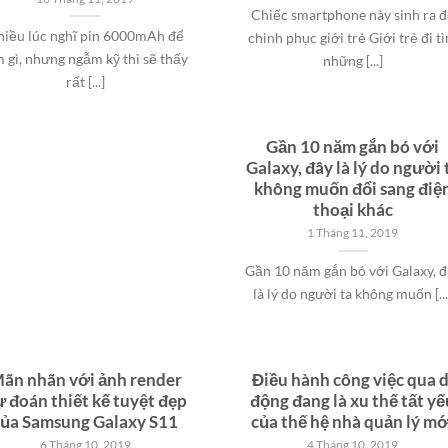
Chiếc smartphone này sinh ra 
iều lúc nghĩ pin 6000mAh để
chinh phục giới trẻ Giới trẻ đi t
m gì, nhưng ngẫm kỹ thì sẽ thấy
những [...]
rất [...]
Gần 10 năm gắn bó với
Galaxy, đây là lý do người 
không muốn đổi sang điệ
thoại khác
1 Tháng 11, 2019
Gần 10 năm gắn bó với Galaxy, đ
là lý do người ta không muốn [...
ãn nhãn với ảnh render
Điều hành công việc qua d
 đoán thiết kế tuyệt đẹp
động đang là xu thế tất yế
của Samsung Galaxy S11
của thế hệ nhà quản lý mớ
6 Tháng 10, 2019
4 Tháng 10, 2019