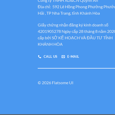
Công ty TNHH XD&CN Quỳnh An
Địa chỉ: 592 Lê Hồng Phong Phường Phướ
Hải , TP Nha Trang, tỉnh Khánh Hòa
Giấy chứng nhận đăng ký kinh doanh số
4201905278 Ngày cấp 28 tháng 8 năm 202
cấp bới SỞ KẾ HOẠCH VÀ ĐẦU TƯ TỈNH
KHÁNH HÒA
CALL US
E-MAIL
© 2026 Flatsome UI