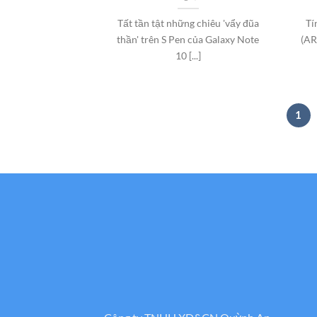
Tất tần tật những chiêu 'vẩy đũa
Tí
thần' trên S Pen của Galaxy Note
(AR
10 [...]
1