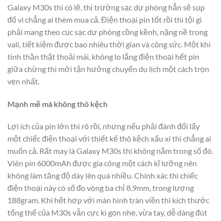
Galaxy M30s thì có lẽ, thị trường sạc dự phòng hẳn sẽ sụp
đổ vì chẳng ai thèm mua cả. Điện thoại pin tốt rồi thì tội gì
phải mang theo cục sạc dự phòng cồng kềnh, nặng nề trong
vali, tiết kiệm được bao nhiêu thời gian và công sức. Một khi
tinh thần thật thoải mái, không lo lắng điện thoại hết pin
giữa chừng thì mới tận hưởng chuyến du lịch một cách trọn
vẹn nhất.
Mạnh mẽ mà không thô kệch
Lợi ích của pin lớn thì rõ rồi, nhưng nếu phải đánh đổi lấy
một chiếc điện thoại với thiết kế thô kệch xấu xí thì chẳng ai
muốn cả. Rất may là Galaxy M30s thì không nằm trong số đó.
Viên pin 6000mAh được gia công một cách kĩ lưỡng nên
không làm tăng độ dày lên quá nhiều. Chính xác thì chiếc
điện thoại này có số đo vòng ba chỉ 8.9mm, trong lượng
188gram. Khi hết hợp với màn hình tràn viền thì kích thước
tổng thể của M30s vẫn cực kì gọn nhẹ, vừa tay, dễ dàng đút