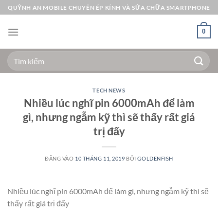
Bỏ
QUỲNH AN MOBILE CHUYÊN ÉP KÍNH VÀ SỬA CHỮA SMARTPHONE
qua
nội
0
dung
Tìm
kiếm:
TECH NEWS
Nhiều lúc nghĩ pin 6000mAh để làm
gì, nhưng ngẫm kỹ thì sẽ thấy rất giá
trị đấy
ĐĂNG VÀO
10 THÁNG 11, 2019
BỞI
GOLDENFISH
Nhiều lúc nghĩ pin 6000mAh để làm gì, nhưng ngẫm kỹ thì sẽ
thấy rất giá trị đấy