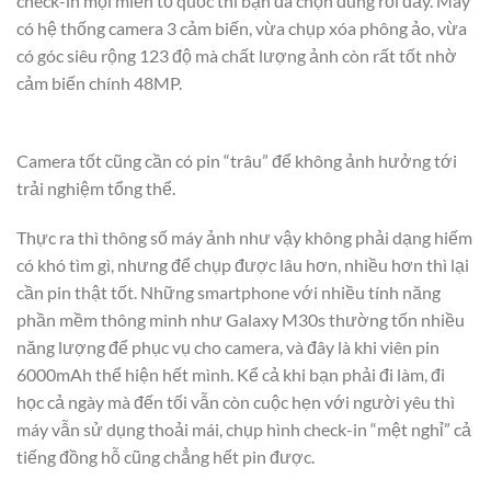
check-in mọi miền tổ quốc thì bạn đã chọn đúng rồi đấy. Máy
có hệ thống camera 3 cảm biến, vừa chụp xóa phông ảo, vừa
có góc siêu rộng 123 độ mà chất lượng ảnh còn rất tốt nhờ
cảm biến chính 48MP.
Camera tốt cũng cần có pin “trâu” để không ảnh hưởng tới
trải nghiệm tổng thể.
Thực ra thì thông số máy ảnh như vậy không phải dạng hiếm
có khó tìm gì, nhưng để chụp được lâu hơn, nhiều hơn thì lại
cần pin thật tốt. Những smartphone với nhiều tính năng
phần mềm thông minh như Galaxy M30s thường tốn nhiều
năng lượng để phục vụ cho camera, và đây là khi viên pin
6000mAh thể hiện hết mình. Kể cả khi bạn phải đi làm, đi
học cả ngày mà đến tối vẫn còn cuộc hẹn với người yêu thì
máy vẫn sử dụng thoải mái, chụp hình check-in “mệt nghỉ” cả
tiếng đồng hỗ cũng chẳng hết pin được.