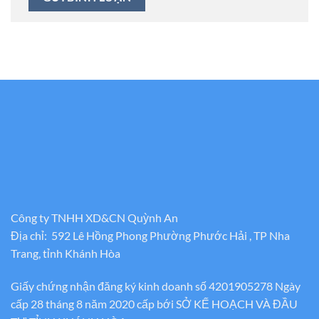
Công ty TNHH XD&CN Quỳnh An
Địa chỉ: 592 Lê Hồng Phong Phường Phước Hải , TP Nha
Trang, tỉnh Khánh Hòa
Giấy chứng nhận đăng ký kinh doanh số 4201905278 Ngày
cấp 28 tháng 8 năm 2020 cấp bới SỞ KẾ HOẠCH VÀ ĐẦU