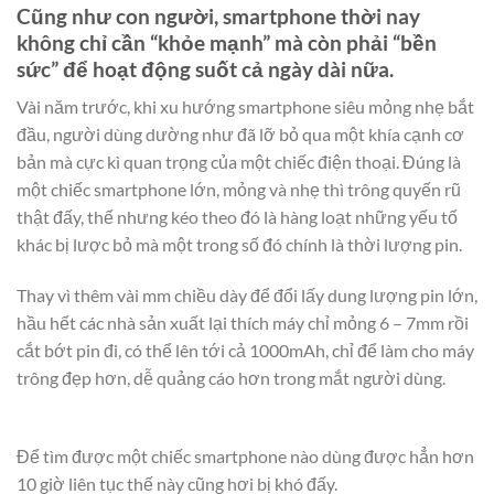
Cũng như con người, smartphone thời nay
không chỉ cần “khỏe mạnh” mà còn phải “bền
sức” để hoạt động suốt cả ngày dài nữa.
Vài năm trước, khi xu hướng smartphone siêu mỏng nhẹ bắt
đầu, người dùng dường như đã lỡ bỏ qua một khía cạnh cơ
bản mà cực kì quan trọng của một chiếc điện thoại. Đúng là
một chiếc smartphone lớn, mỏng và nhẹ thì trông quyến rũ
thật đấy, thế nhưng kéo theo đó là hàng loạt những yếu tố
khác bị lược bỏ mà một trong số đó chính là thời lượng pin.
Thay vì thêm vài mm chiều dày để đổi lấy dung lượng pin lớn,
hầu hết các nhà sản xuất lại thích máy chỉ mỏng 6 – 7mm rồi
cắt bớt pin đi, có thể lên tới cả 1000mAh, chỉ để làm cho máy
trông đẹp hơn, dễ quảng cáo hơn trong mắt người dùng.
Để tìm được một chiếc smartphone nào dùng được hẳn hơn
10 giờ liên tục thế này cũng hơi bị khó đấy.