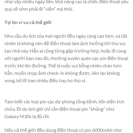
như vậy nhiều ngày liền, khả năng cao là chiếc điện thoại yêu
quý sẽ sớm phải đi “viện” mà thôi.
Tự tin vi vu cả thế giới
Nhu cầu du lịch của mọi người đều ngày càng cao hơn, và tất
nhiên là không nên để điện thoại làm ảnh hưởng tới thú vui
tao nhã này. Hẳn ai cũng từng gặp trường hợp, hoặc đi cùng
với người bạn nào đó, thường xuyên quên sạc pin điện thoại
trước khi lên đường. Thế là cuộc vui bỗng nhiên chán hơn
hẳn, muốn chụp ảnh check-in không được, liên lạc không
xong, bỏ lỡ bao nhiêu điều hay ho thú vị.
Tạm biệt các loại pin sạc dự phòng cồng kềnh, tốn diện tích
chứa. Đi du lịch giờ chỉ cần điện thoại pin “khủng” như
Galaxy M30s là đủ rồi.
Nếu cả thế giới đều dùng điện thoại có pin 6000mAh như