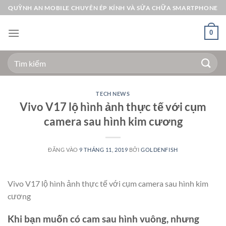
Bỏ
QUỲNH AN MOBILE CHUYÊN ÉP KÍNH VÀ SỬA CHỮA SMARTPHONE
qua
nội
0
dung
Tìm
kiếm:
TECH NEWS
Vivo V17 lộ hình ảnh thực tế với cụm
camera sau hình kim cương
ĐĂNG VÀO
9 THÁNG 11, 2019
BỞI
GOLDENFISH
Vivo V17 lộ hình ảnh thực tế với cụm camera sau hình kim
cương
Khi bạn muốn có cam sau hình vuông, nhưng