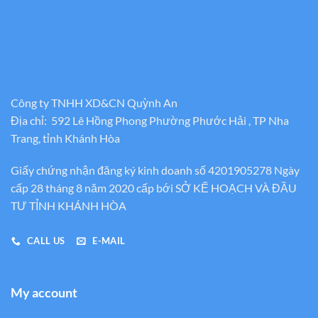
Công ty TNHH XD&CN Quỳnh An
Địa chỉ: 592 Lê Hồng Phong Phường Phước Hải , TP Nha
Trang, tỉnh Khánh Hòa
Giấy chứng nhận đăng ký kinh doanh số 4201905278 Ngày
cấp 28 tháng 8 năm 2020 cấp bới SỞ KẾ HOẠCH VÀ ĐẦU
TƯ TỈNH KHÁNH HÒA
CALL US
E-MAIL
My account