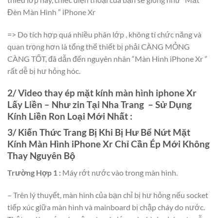
Đèn Màn Hình ” iPhone Xr
=> Do tích hợp quá nhiều phân lớp , không tí chức năng và
quan trọng hơn là tổng thể thiết bị phải CÀNG MỎNG
CÀNG TỐT, đã dẫn đến nguyên nhân “Màn Hình iPhone Xr ”
rất dễ bị hư hỏng hóc.
2/ Video thay ép mặt kính màn hình iphone Xr
Lấy Liền – Như zin Tại Nha Trang – Sử Dụng
Kính Liền Ron Loại Mới Nhất :
3/ Kiến Thức Trang Bị Khi Bị Hư Bể Nứt Mặt
Kính Màn Hình iPhone Xr Chỉ Cần Ép Mới Không
Thay Nguyên Bộ
Trường Hợp 1 :
Máy rớt nước vào trong màn hình.
– Trên lý thuyết, màn hình của bạn chỉ bị hư hỏng nếu socket
tiếp xúc giữa màn hình và mainboard bị chập cháy do nước.