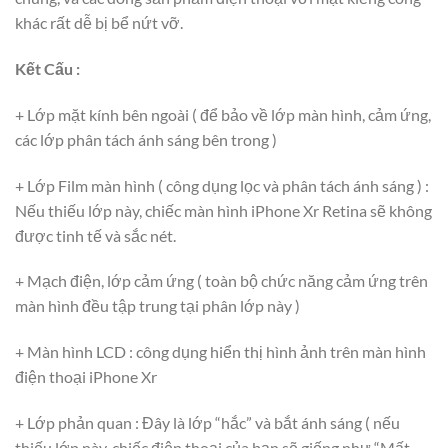
khác rất dễ bị bể nứt vỡ.
Kết Cấu :
+ Lớp mặt kính bên ngoài ( để bảo về lớp màn hình, cảm ứng,
các lớp phân tách ánh sáng bên trong )
+ Lớp Film màn hình ( công dụng lọc và phân tách ánh sáng ) :
Nếu thiếu lớp này, chiếc màn hình iPhone Xr Retina sẽ không
được tinh tế và sắc nét.
+ Mạch điện, lớp cảm ứng ( toàn bộ chức năng cảm ứng trên
màn hình đều tập trung tại phân lớp này )
+ Màn hình LCD : công dụng hiển thị hình ảnh trên màn hình
điện thoại iPhone Xr
+ Lớp phản quan : Đây là lớp “hắc” và bắt ánh sáng ( nếu
thiếu lớp này, chiếc điện thoại của bạn sẽ giống như “Mất