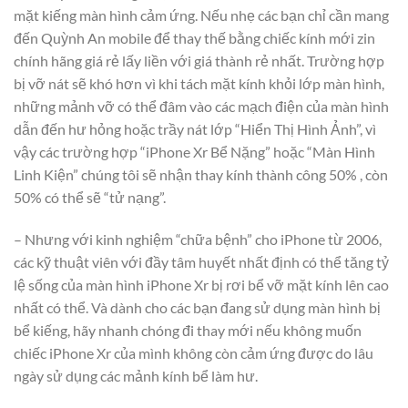
mặt kiếng màn hình cảm ứng. Nếu nhẹ các bạn chỉ cần mang
đến Quỳnh An mobile để thay thế bằng chiếc kính mới zin
chính hãng giá rẻ lấy liền với giá thành rẻ nhất. Trường hợp
bị vỡ nát sẽ khó hơn vì khi tách mặt kính khỏi lớp màn hình,
những mảnh vỡ có thể đâm vào các mạch điện của màn hình
dẫn đến hư hỏng hoặc trầy nát lớp “Hiển Thị Hình Ảnh”, vì
vậy các trường hợp “iPhone Xr Bể Nặng” hoặc “Màn Hình
Linh Kiện” chúng tôi sẽ nhận thay kính thành công 50% , còn
50% có thể sẽ “tử nạng”.
– Nhưng với kinh nghiệm “chữa bệnh” cho iPhone từ 2006,
các kỹ thuật viên với đầy tâm huyết nhất định có thể tăng tỷ
lệ sống của màn hình iPhone Xr bị rơi bể vỡ mặt kính lên cao
nhất có thể. Và dành cho các bạn đang sử dụng màn hình bị
bể kiếng, hãy nhanh chóng đi thay mới nếu không muốn
chiếc iPhone Xr của mình không còn cảm ứng được do lâu
ngày sử dụng các mảnh kính bể làm hư.