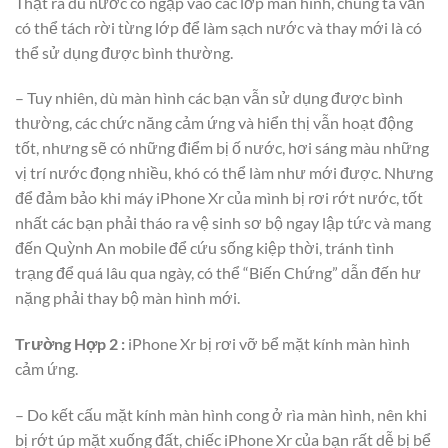
Thật ra dù nước có ngập vào các lớp màn hình, chúng ta vẫn
có thể tách rời từng lớp để làm sạch nước và thay mới là có
thể sử dụng được bình thường.
– Tuy nhiên, dù màn hình các bạn vẫn sử dụng được bình
thường, các chức năng cảm ứng và hiển thị vẫn hoạt động
tốt, nhưng sẽ có những điểm bị ố nước, hơi sáng màu những
vị trí nước đọng nhiều, khó có thể làm như mới được. Nhưng
để đảm bảo khi máy iPhone Xr của mình bị rơi rớt nước, tốt
nhất các bạn phải tháo ra vệ sinh sơ bộ ngay lập tức và mang
đến Quỳnh An mobile để cứu sống kiệp thời, tránh tình
trạng để quá lâu qua ngày, có thể “Biến Chứng” dẫn đến hư
nặng phải thay bộ màn hình mới.
Trường Hợp 2 :
iPhone Xr bị rơi vỡ bể mặt kính màn hình
cảm ứng.
– Do kết cấu mặt kính màn hình cong ở rìa màn hình, nên khi
bị rớt úp mặt xuống đất, chiếc iPhone Xr của bạn rất dễ bị bể