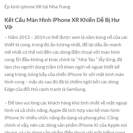
Ép kính iphone XR tại Nha Trang
Kết Cấu Màn Hình iPhone XR Khiến Dễ Bị Hư
Vỡ
– Năm 2013 – 2014 có thể được xem là năm bùng nổ của các
thiết bị cong, trong đó ấn tượng nhất, để lại dấu ấn mạnh
mẽ nhất có thể nói đến các dòng điện thoại với màn hình
cong. Đi đầu không ai khác chính là ” Nhà Táo ” lẫy lừng, đã
làm cho người dùng trầm trồ khen ngợi vẻ ngoài thiết kế
sang trọng, bóng bẩy của chiếc iPhone Xr với mặt kính màn
hình cong – mặc dù sau đó đã bị chiếm ngôi bởi các dòng
Edge của đối thủ cạnh tranh là SamSung.
– Để làm vui lòng các khách hàng khó tính nhất về mặt ngoại
hình và cả chức năng, Apple đã tích hợp vào bộ màn hình
iPhone Xr nhiều chức năng đa dạng và phong phú. Cũng
chính vì vậy, nên các dòng sản phẩm iPhone Xr của Apple nói
chung, và các dòng sản phẩm điện thoại với mặt kiếng cong