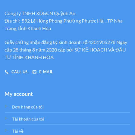
Công ty TNHH XD&CN Quỳnh An
Địa chỉ: 592 Lê Hồng Phong Phường Phước Hải , TP Nha
Trang, tỉnh Khánh Hòa
Giấy chứng nhận đăng ký kinh doanh số 4201905278 Ngày
cấp 28 tháng 8 năm 2020 cấp bới SỞ KẾ HOẠCH VÀ ĐẦU
TƯ TỈNH KHÁNH HÒA
CALL US
E-MAIL
My account
Đơn hàng của tôi
Tải khoản của tôi
Tải về