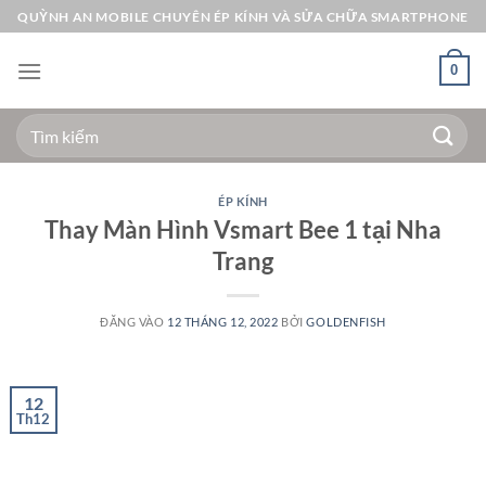
Bỏ
QUỲNH AN MOBILE CHUYÊN ÉP KÍNH VÀ SỬA CHỮA SMARTPHONE
qua
nội
0
dung
Tìm
kiếm:
ÉP KÍNH
Thay Màn Hình Vsmart Bee 1 tại Nha
Trang
ĐĂNG VÀO
12 THÁNG 12, 2022
BỞI
GOLDENFISH
12
Th12