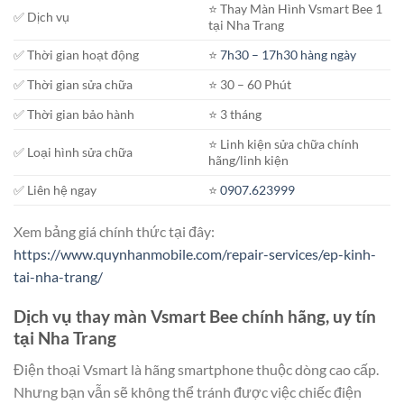
⭐️ Thay Màn Hình Vsmart Bee 1
✅ Dịch vụ
tại Nha Trang
✅ Thời gian hoạt động
⭐️
7h30 – 17h30 hàng ngày
✅ Thời gian sửa chữa
⭐️ 30 – 60 Phút
✅ Thời gian bảo hành
⭐️ 3 tháng
⭐️ Linh kiện sửa chữa chính
✅ Loại hình sửa chữa
hãng/linh kiện
✅ Liên hệ ngay
⭐️
0907.623999
Xem bảng giá chính thức tại đây:
https://www.quynhanmobile.com/repair-services/ep-kinh-
tai-nha-trang/
Dịch vụ thay màn Vsmart Bee chính hãng, uy tín
tại Nha Trang
Điện thoại Vsmart là hãng smartphone thuộc dòng cao cấp.
Nhưng bạn vẫn sẽ không thể tránh được việc chiếc điện