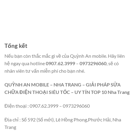
Tổng kết
Nếu bạn còn thắc mắc gì về của Quỳnh An mobile. Hãy liên
hệ ngay qua hotline
0907.62.3999
–
0973296060
, sẽ có
nhân viên tư vấn miễn phí cho bạn nhé.
QUỲNH AN MOBILE – NHA TRANG – GIẢI PHÁP SỬA
CHỮA ĐIỆN THOẠI SIÊU TỐC – UY TÍN TOP 10 Nha Trang
Điện thoại : 0907.62.3999 – 0973296060
Địa chỉ : Số 592 (Số mới), Lê Hồng Phong,Phước Hải, Nha
Trang