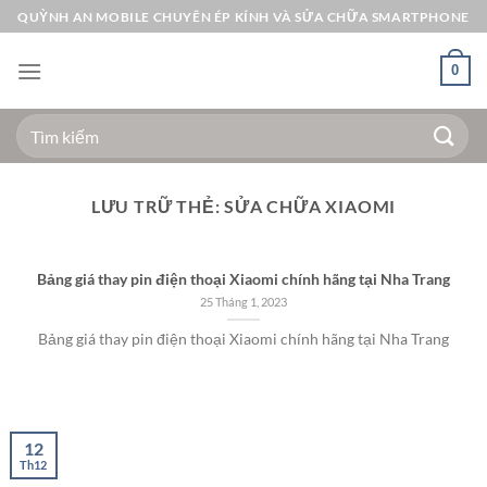
Bỏ
QUỲNH AN MOBILE CHUYÊN ÉP KÍNH VÀ SỬA CHỮA SMARTPHONE
qua
nội
0
dung
Tìm
kiếm:
LƯU TRỮ THẺ:
SỬA CHỮA XIAOMI
Bảng giá thay pin điện thoại Xiaomi chính hãng tại Nha Trang
25 Tháng 1, 2023
Bảng giá thay pin điện thoại Xiaomi chính hãng tại Nha Trang
12
Th12