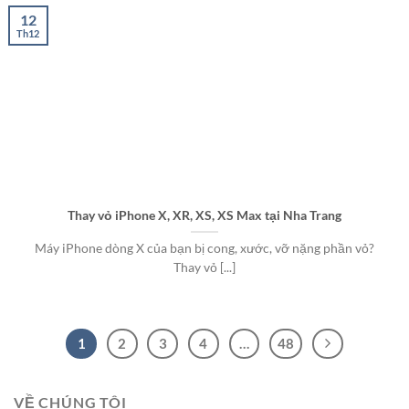
12
Th12
Thay vỏ iPhone X, XR, XS, XS Max tại Nha Trang
Máy iPhone dòng X của bạn bị cong, xước, vỡ nặng phần vỏ?
Thay vỏ [...]
1
2
3
4
…
48
VỀ CHÚNG TÔI