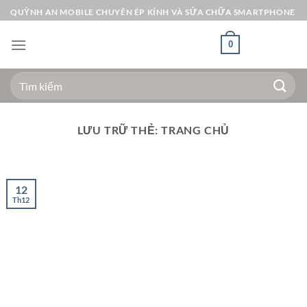
Bỏ
QUỲNH AN MOBILE CHUYÊN ÉP KÍNH VÀ SỬA CHỮA SMARTPHONE
qua
nội
0
dung
Tìm
kiếm:
LƯU TRỮ THẺ:
TRANG CHỦ
12
Th12