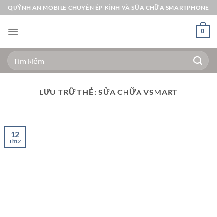
Bỏ
QUỲNH AN MOBILE CHUYÊN ÉP KÍNH VÀ SỬA CHỮA SMARTPHONE
qua
nội
0
dung
Tìm
kiếm:
LƯU TRỮ THẺ:
SỬA CHỮA VSMART
12
Th12