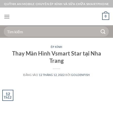
Bỏ
QUỲNH AN MOBILE CHUYÊN ÉP KÍNH VÀ SỬA CHỮA SMARTPHONE
qua
nội
0
dung
Tìm
kiếm:
ÉP KÍNH
Thay Màn Hình Vsmart Star tại Nha
Trang
ĐĂNG VÀO
12 THÁNG 12, 2022
BỞI
GOLDENFISH
12
Th12