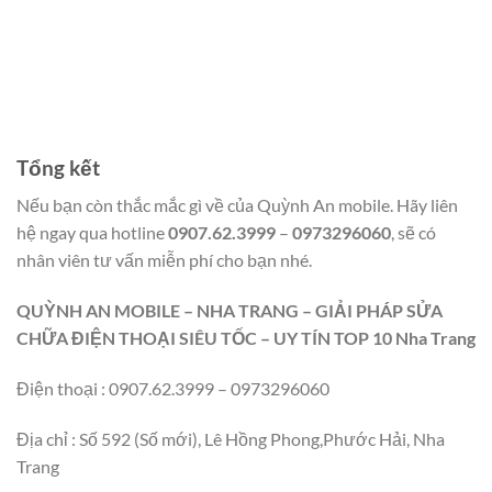
Tổng kết
Nếu bạn còn thắc mắc gì về của Quỳnh An mobile. Hãy liên
hệ ngay qua hotline
0907.62.3999
–
0973296060
, sẽ có
nhân viên tư vấn miễn phí cho bạn nhé.
QUỲNH AN MOBILE – NHA TRANG – GIẢI PHÁP SỬA
CHỮA ĐIỆN THOẠI SIÊU TỐC – UY TÍN TOP 10 Nha Trang
Điện thoại : 0907.62.3999 – 0973296060
Địa chỉ : Số 592 (Số mới), Lê Hồng Phong,Phước Hải, Nha
Trang