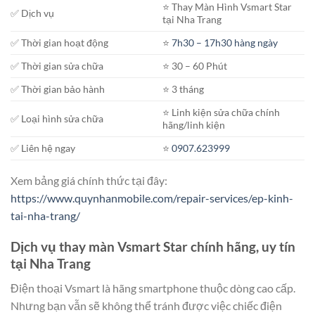
⭐️ Thay Màn Hình Vsmart Star
✅ Dịch vụ
tại Nha Trang
✅ Thời gian hoạt động
⭐️
7h30 – 17h30 hàng ngày
✅ Thời gian sửa chữa
⭐️ 30 – 60 Phút
✅ Thời gian bảo hành
⭐️ 3 tháng
⭐️ Linh kiện sửa chữa chính
✅ Loại hình sửa chữa
hãng/linh kiện
✅ Liên hệ ngay
⭐️
0907.623999
Xem bảng giá chính thức tại đây:
https://www.quynhanmobile.com/repair-services/ep-kinh-
tai-nha-trang/
Dịch vụ thay màn Vsmart Star chính hãng, uy tín
tại Nha Trang
Điện thoại Vsmart là hãng smartphone thuộc dòng cao cấp.
Nhưng bạn vẫn sẽ không thể tránh được việc chiếc điện