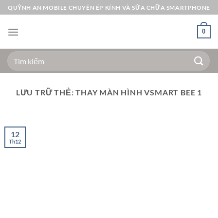
Bỏ
QUỲNH AN MOBILE CHUYÊN ÉP KÍNH VÀ SỬA CHỮA SMARTPHONE
qua
nội
0
dung
Tìm
kiếm:
LƯU TRỮ THẺ:
THAY MÀN HÌNH VSMART BEE 1
12
Th12