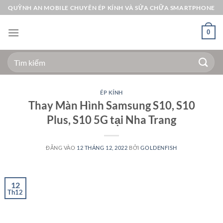
Bỏ
QUỲNH AN MOBILE CHUYÊN ÉP KÍNH VÀ SỬA CHỮA SMARTPHONE
qua
nội
0
dung
Tìm
kiếm:
ÉP KÍNH
Thay Màn Hình Samsung S10, S10
Plus, S10 5G tại Nha Trang
ĐĂNG VÀO
12 THÁNG 12, 2022
BỞI
GOLDENFISH
12
Th12