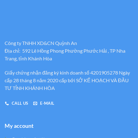
Công ty TNHH XD&CN Quỳnh An
Địa chỉ: 592 Lê Hồng Phong Phường Phước Hải , TP Nha
Trang, tỉnh Khánh Hòa
Giấy chứng nhận đăng ký kinh doanh số 4201905278 Ngày
cấp 28 tháng 8 năm 2020 cấp bới SỞ KẾ HOẠCH VÀ ĐẦU
TƯ TỈNH KHÁNH HÒA
CALL US
E-MAIL
My account