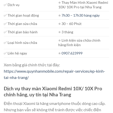
⭐️ Thay Màn Hình Xiaomi Redmi
✅ Dịch vụ
10X/ 10X Pro tại Nha Trang
✅ Thời gian hoạt động
⭐️
7h30 – 17h30 hàng ngày
✅ Thời gian sửa chữa
⭐️ 30 – 60 Phút
✅ Thời gian bảo hành
⭐️ 3 tháng
⭐️ Linh kiện sửa chữa chính
✅ Loại hình sửa chữa
hãng/linh kiện
✅ Liên hệ ngay
⭐️
0907.623999
Xem bảng giá chính thức tại đây:
https://www.quynhanmobile.com/repair-services/ep-kinh-
tai-nha-trang/
Dịch vụ thay màn Xiaomi Redmi 10X/ 10X Pro
chính hãng, uy tín tại Nha Trang
Điện thoại Xiaomi là hãng smartphone thuộc dòng cao cấp.
Nhưng bạn vẫn sẽ không thể tránh được việc chiếc điện