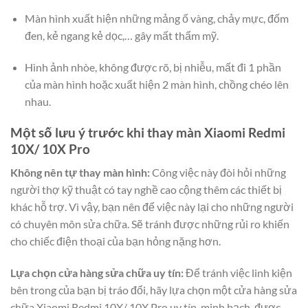
Màn hình xuất hiện những mảng ố vàng, chảy mực, đốm
đen, kẻ ngang kẻ dọc,… gây mất thẩm mỹ.
Hình ảnh nhòe, không được rõ, bị nhiễu, mất đi 1 phần
của màn hình hoặc xuất hiện 2 màn hình, chồng chéo lên
nhau.
Một số lưu ý trước khi thay màn Xiaomi Redmi
10X/ 10X Pro
Không nên tự thay màn hình:
Công việc này đòi hỏi những
người thợ kỹ thuật có tay nghề cao cộng thêm các thiết bị
khác hỗ trợ. Vì vậy, bạn nên để việc này lại cho những người
có chuyên môn sửa chữa. Sẽ tránh được những rủi ro khiến
cho chiếc điện thoại của bạn hỏng nặng hơn.
Lựa chọn cửa hàng sửa chữa uy tín:
Để tránh việc linh kiện
bên trong của bạn bị tráo đổi, hãy lựa chọn một cửa hàng sửa
chữa Xiaomi Redmi 10X/ 10X Pro uy tín, minh bạch, được