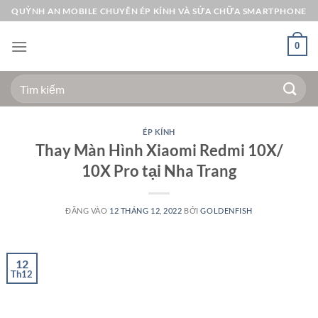
Bỏ
QUỲNH AN MOBILE CHUYÊN ÉP KÍNH VÀ SỬA CHỮA SMARTPHONE
qua
nội
0
dung
Tìm
kiếm:
ÉP KÍNH
Thay Màn Hình Xiaomi Redmi 10X/
10X Pro tại Nha Trang
ĐĂNG VÀO
12 THÁNG 12, 2022
BỞI
GOLDENFISH
12
Th12