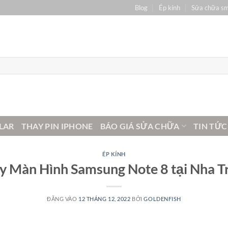
Blog
Ép kính
Sửa chữa s
LAR
THAY PIN IPHONE
BÁO GIÁ SỬA CHỮA
TIN TỨC
ÉP KÍNH
y Màn Hình Samsung Note 8 tại Nha T
ĐĂNG VÀO
12 THÁNG 12, 2022
BỞI
GOLDENFISH