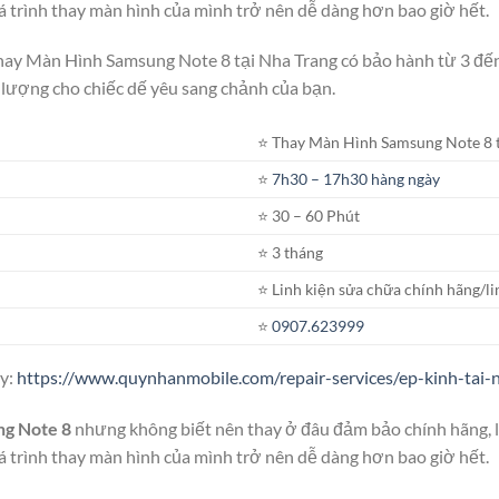
á trình thay màn hình của mình trở nên dễ dàng hơn bao giờ hết.
Thay Màn Hình Samsung Note 8 tại Nha Trang có bảo hành từ 3 đế
lượng cho chiếc dế yêu sang chảnh của bạn.
⭐️ Thay Màn Hình Samsung Note 8 
⭐️
7h30 – 17h30 hàng ngày
⭐️ 30 – 60 Phút
⭐️ 3 tháng
⭐️ Linh kiện sửa chữa chính hãng/li
⭐️
0907.623999
ây:
https://www.quynhanmobile.com/repair-services/ep-kinh-tai-
ng Note 8
nhưng không biết nên thay ở đâu đảm bảo chính hãng, lấ
á trình thay màn hình của mình trở nên dễ dàng hơn bao giờ hết.