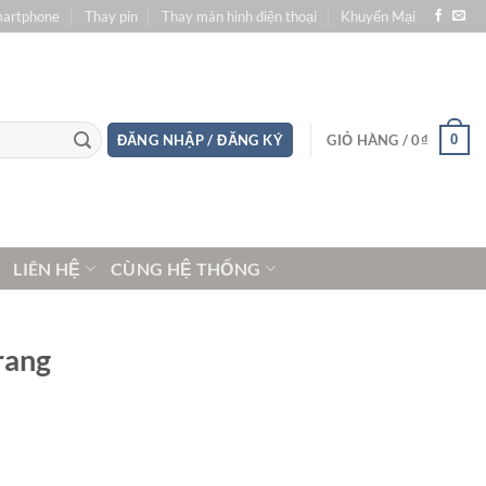
martphone
Thay pin
Thay màn hình điện thoại
Khuyến Mại
0
ĐĂNG NHẬP / ĐĂNG KÝ
GIỎ HÀNG /
0
₫
LIÊN HỆ
CÙNG HỆ THỐNG
rang