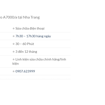
o A7000/a tại Nha Trang
⭐️ Sửa chữa điện thoại
⭐️
7h30 – 17h30 hàng ngày
⭐️ 30 – 60 Phút
⭐️ 3 đến 12 tháng
⭐️ Linh kiện sửa chữa chính hãng/linh
kiện
⭐️
0907.623999