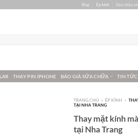
Blog
Ép kính
Sửa chữa s
LAR
THAY PIN IPHONE
BÁO GIÁ SỬA CHỮA
TIN TỨC
TRANG CHỦ
»
ÉP KÍNH
»
THA
TẠI NHA TRANG
Thay mặt kính m
tại Nha Trang