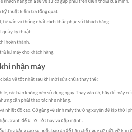
 khách hàng chia sẻ về sự cố gặp phải trên điện thoại của mình.
kỹ thuật kiểm tra tổng quát.
ỗi, tư vấn và thống nhất cách khắc phục với khách hàng.
i quầy kỹ thuật.
khi hoàn thành.
trả lại máy cho khách hàng.
 khi nhận máy
c bảo vệ tốt nhất sau khi mới sửa chữa thay thế:
e, các bạn không nên sử dụng ngay. Thay vào đó, hãy để máy cố đ
nhưng cần phải thao tác nhẹ nhàng.
 và nhiệt độ cao. Cố gắng vệ sinh máy thường xuyên để kịp thời p
n, tránh để bị rơi rớt hay va đập mạnh.
ốp lưng bằng cao su hoặc bao da để hạn chế nguy cơ nứt vỡ khi rơ