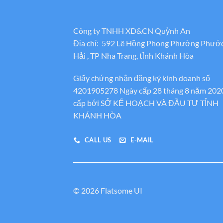
Công ty TNHH XD&CN Quỳnh An
Địa chỉ: 592 Lê Hồng Phong Phường Phướ
Hải , TP Nha Trang, tỉnh Khánh Hòa
Giấy chứng nhận đăng ký kinh doanh số
4201905278 Ngày cấp 28 tháng 8 năm 202
cấp bới SỞ KẾ HOẠCH VÀ ĐẦU TƯ TỈNH
KHÁNH HÒA
CALL US
E-MAIL
© 2026 Flatsome UI