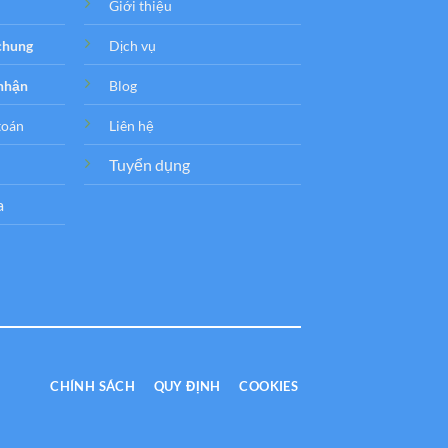
Giới thiệu
 chung
Dịch vụ
 nhận
Blog
toán
Liên hệ
Tuyển dụng
a
CHÍNH SÁCH
QUY ĐỊNH
COOKIES