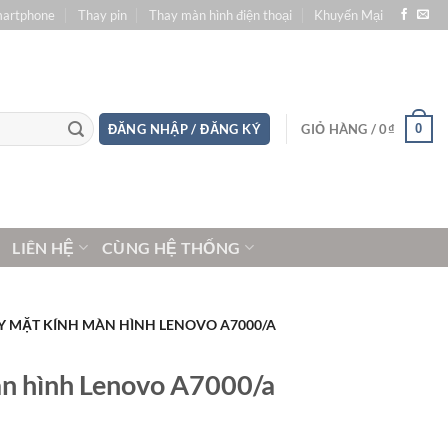
martphone
Thay pin
Thay màn hình điện thoại
Khuyến Mại
0
ĐĂNG NHẬP / ĐĂNG KÝ
GIỎ HÀNG /
0
₫
LIÊN HỆ
CÙNG HỆ THỐNG
Y MẶT KÍNH MÀN HÌNH LENOVO A7000/A
àn hình Lenovo A7000/a