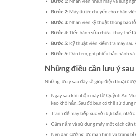
Bước 1:
Nhân viên nhận máy và lắng nghe
Bước 2:
Máy được chuyển cho nhân viên 
Bước 3
: Nhân viên kỹ thuật thông báo l
Bước 4:
Tiến hành sửa chữa , thay thế tạ
Bước 5:
Kỹ thuật viên kiểm tra máy sau 
Bước 6:
Dán tem, ghi phiếu bảo hành và 
Những điều cần lưu ý sau
Những lưu ý sau đây sẽ giúp điện thoại đượ
Ngay sau khi nhận máy từ Quỳnh An Mobil
keo khô hẳn. Sau đó bạn có thể sử dụng 
Tránh để máy tiếp xúc với bụi bẩn, nước
Cầm nắm và sử dụng máy một cách cẩn thậ
Nên dán cường lực màn hình và trang bị 