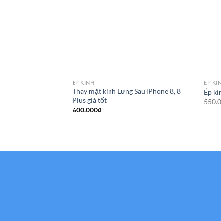
ÉP KÍNH
ÉP KÍ
Thay mặt kính Lưng Sau iPhone 8, 8
Ép kí
Plus giá tốt
550.
600.000
₫