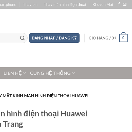
martphone
Thay pin
Thay màn hình điện thoại
Khuyến Mại
0
ĐĂNG NHẬP / ĐĂNG KÝ
GIỎ HÀNG /
0
₫
LIÊN HỆ
CÙNG HỆ THỐNG
Y MẶT KÍNH MÀN HÌNH ĐIỆN THOẠI HUAWEI
n hình điện thoại Huawei
 Trang