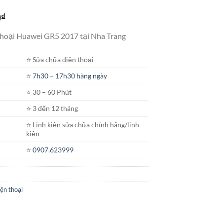
Khoảng
0
₫
giá:
thoại Huawei GR5 2017 tại Nha Trang
từ
400.000₫
⭐️ Sửa chữa điện thoại
đến
600.000₫
⭐️
7h30 – 17h30 hàng ngày
⭐️ 30 – 60 Phút
⭐️ 3 đến 12 tháng
⭐️ Linh kiện sửa chữa chính hãng/linh
kiện
⭐️
0907.623999
ện thoại