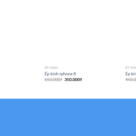
ÉP KÍNH
ÉP KÍ
Ép kính iphone 8
Ép kí
Giá
Giá
650.000
₫
350.000
₫
450.
gốc
hiện
là:
tại
650.000₫.
là:
350.000₫.