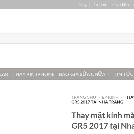
Blog
Ép kính
Sửa chữa s
LAR
THAY PIN IPHONE
BÁO GIÁ SỬA CHỮA
TIN TỨC
TRANG CHỦ
»
ÉP KÍNH
»
THA
GR5 2017 TẠI NHA TRANG
Thay mặt kính mà
GR5 2017 tại Nha