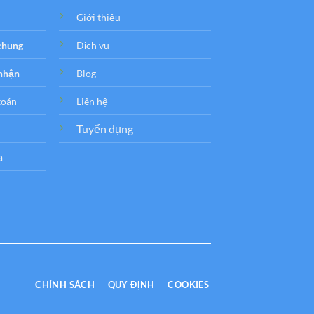
Giới thiệu
 chung
Dịch vụ
 nhận
Blog
toán
Liên hệ
Tuyển dụng
a
CHÍNH SÁCH
QUY ĐỊNH
COOKIES