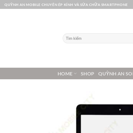
Bỏ
QUỲNH AN MOBILE CHUYÊN ÉP KÍNH VÀ SỬA CHỮA SMARTPHONE
qua
nội
dung
Tìm
kiếm:
HOME
SHOP
QUỲNH AN SO