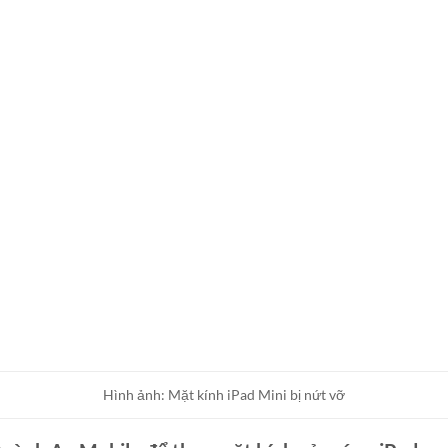
Hình ảnh: Mặt kính iPad Mini bị nứt vỡ