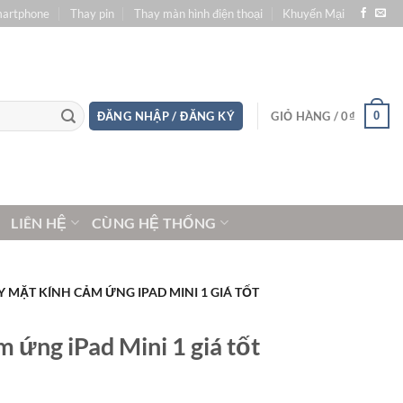
martphone
Thay pin
Thay màn hình điện thoại
Khuyến Mại
0
ĐĂNG NHẬP / ĐĂNG KÝ
GIỎ HÀNG /
0
₫
LIÊN HỆ
CÙNG HỆ THỐNG
Y MẶT KÍNH CẢM ỨNG IPAD MINI 1 GIÁ TỐT
 ứng iPad Mini 1 giá tốt