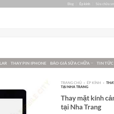
Blog
Ép kính
Sửa chữa s
LAR
THAY PIN IPHONE
BÁO GIÁ SỬA CHỮA
TIN TỨC
TRANG CHỦ
»
ÉP KÍNH
»
THA
TẠI NHA TRANG
Thay mặt kính cảm
tại Nha Trang