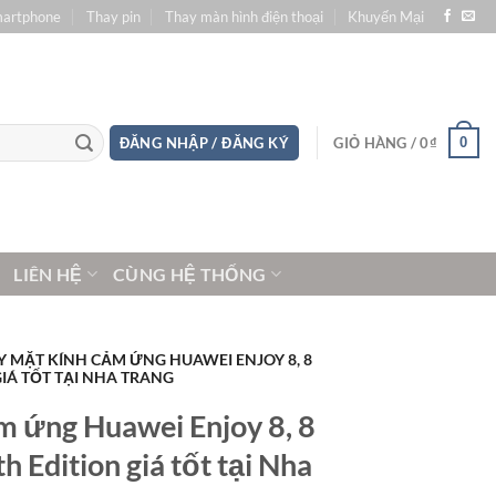
martphone
Thay pin
Thay màn hình điện thoại
Khuyến Mại
0
ĐĂNG NHẬP / ĐĂNG KÝ
GIỎ HÀNG /
0
₫
LIÊN HỆ
CÙNG HỆ THỐNG
Y MẶT KÍNH CẢM ỨNG HUAWEI ENJOY 8, 8
 GIÁ TỐT TẠI NHA TRANG
m ứng Huawei Enjoy 8, 8
h Edition giá tốt tại Nha