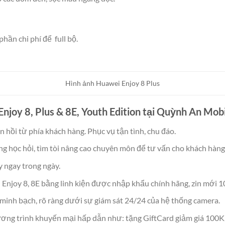
hần chi phí để full bộ.
Hình ảnh Huawei Enjoy 8 Plus
Enjoy 8, Plus & 8E, Youth Edition tại Quỳnh An Mob
n hồi từ phía khách hàng. Phục vụ tận tình, chu đáo.
ừng học hỏi, tìm tòi nâng cao chuyên môn để tư vấn cho khách hàn
 ngay trong ngày.
Enjoy 8, 8E bằng linh kiện được nhập khẩu chính hãng, zin mới 
 minh bạch, rõ ràng dưới sự giám sát 24/24 của hệ thống camera.
ơng trình khuyến mại hấp dẫn như: tặng GiftCard giảm giá 100K,