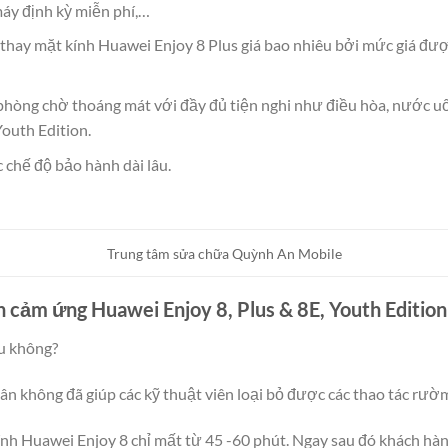
máy định kỳ miễn phí,…
 thay mặt kính Huawei Enjoy 8 Plus giá bao nhiêu bởi mức giá đượ
hòng chờ thoáng mát với đầy đủ tiện nghi như điều hòa, nước uống
Youth Edition.
 chế độ bảo hành dài lâu.
Trung tâm sửa chữa Quỳnh An Mobile
h cảm ứng Huawei Enjoy 8, Plus & 8E, Youth Editio
âu không?
hân không đã giúp các kỹ thuật viên loại bỏ được các thao tác rườm
ính Huawei Enjoy 8 chỉ mất từ 45 -60 phút. Ngay sau đó khách hàn