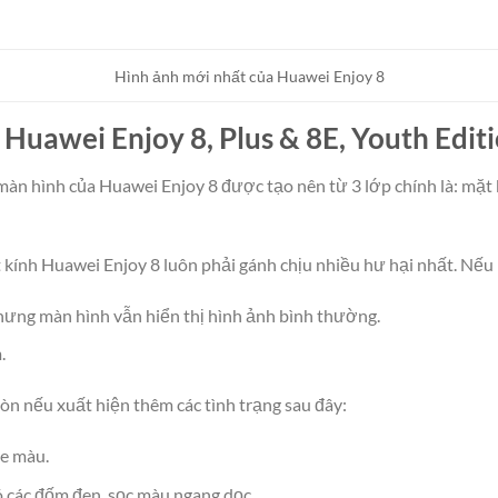
Hình ảnh mới nhất của Huawei Enjoy 8
 Huawei Enjoy 8, Plus & 8E, Youth Edit
n hình của Huawei Enjoy 8 được tạo nên từ 3 lớp chính là: mặt 
t kính Huawei Enjoy 8 luôn phải gánh chịu nhiều hư hại nhất. Nếu
hưng màn hình vẫn hiển thị hình ảnh bình thường.
.
òn nếu xuất hiện thêm các tình trạng sau đây:
òe màu.
ó các đốm đen, sọc màu ngang dọc.