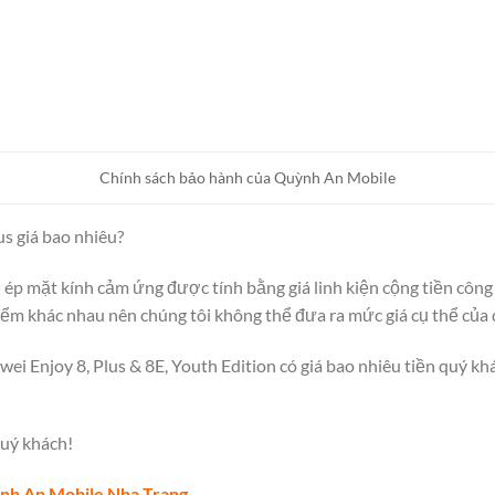
Chính sách bảo hành của Quỳnh An Mobile
us giá bao nhiêu?
ụ ép mặt kính cảm ứng được tính bằng giá linh kiện cộng tiền công 
m khác nhau nên chúng tôi không thể đưa ra mức giá cụ thể của dị
ei Enjoy 8, Plus & 8E, Youth Edition có giá bao nhiêu tiền quý kh
uý khách!
nh An Mobile Nha Trang