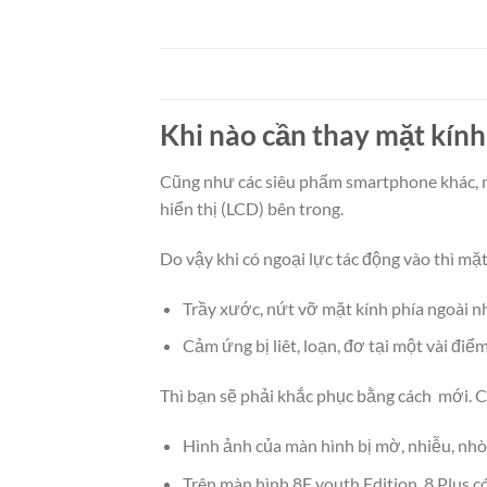
Khi nào cần thay mặt kính
Cũng như các siêu phẩm smartphone khác, mà
hiển thị (LCD) bên trong.
Do vậy khi có ngoại lực tác động vào thì mặ
Trầy xước, nứt vỡ mặt kính phía ngoài n
Cảm ứng bị liêt, loạn, đơ tại một vài điểm
Thì bạn sẽ phải khắc phục bằng cách mới. C
Hình ảnh của màn hình bị mờ, nhiễu, nh
Trên màn hình 8E youth Edition, 8 Plus c