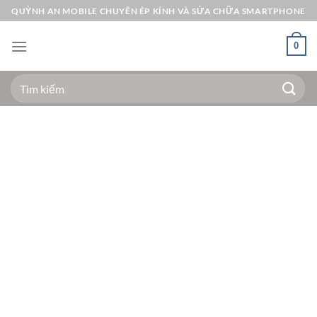
Bỏ
QUỲNH AN MOBILE CHUYÊN ÉP KÍNH VÀ SỬA CHỮA SMARTPHONE
qua
nội
0
dung
Tìm
kiếm: